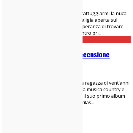
IndieZone Spiega Le Cose
,
News
Ed eccomi qui anche quest'anno a grattuggiarmi la nuca
scrutando con occhio vitreo la mia valigia aperta sul
parquet della cucina con la remota speranza di trovare
nell'aria qualche idea da cacciarci dentro pri
...
Soccer Mommy – Clean: Recensione
12/06/2018
Dischi
Soccer Mommy è Sophie Allison, una ragazza di vent’anni
di Nashville, Tennnesse, la terra della musica country e
della produzione musicale. “Clean” è il suo primo album
registrato in uno studio, dopo aver rilas
...
indie-zone.it© 2020