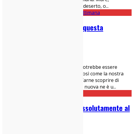
montagna, città, o perché no ufficio deserto, o
...
Le 5 canzoni bomba uscite questa
settimana – 1 marzo 2020
01/03/2020
Dischi
,
IndieZone Spiega Le Cose
Ritorna "5 Canzoni Bomba", e non potrebbe essere
altrimenti. La musica non si ferma, così come la nostra
voglia contagiosa (...) di scoprirne e farne scoprire di
nuova. E questa settimana di musica nuova ne è u
...
14 Artisti da non perdere assolutamente al
Primavera Sound 2019
26/05/2019