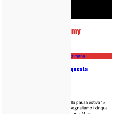
Cerca
Taggato
soccer mommy
Home
soccer mommy
Le 5 canzoni bomba uscite questa
settimana – 26 luglio 2021
26/07/2021
Canzoni Bomba
,
News
Torna per l'ultima puntata prima della pausa estiva "5
Canzoni Bomba", la rubrica in cui vi segnaliamo i cinque
migliori brani usciti nell'ultima settimana. Mare,