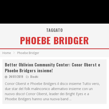
TAGGATO
PHOEBE BRIDGER
Home
Phoebe Bridger
Better Oblivion Community Center: Conor Oberst e
Phoebe Bridgers insieme!
24/01/2019
Dischi
Conor Oberst e Phoebe Bridgers il disco insieme Tutto vero,
due star del folk malinconico alternativo insieme con un
nuovo disco! Conor Oberst, leader dei Bright Eyes e a
Phoebe Bridgers hanno una nuova band
...