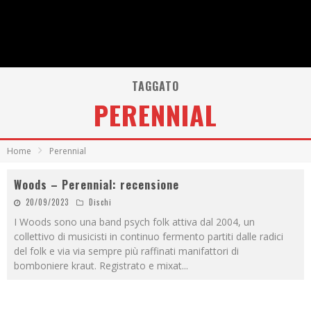
TAGGATO
PERENNIAL
Home
Perennial
Woods – Perennial: recensione
20/09/2023
Dischi
I Woods sono una band psych folk attiva dal 2004, un
collettivo di musicisti in continuo fermento partiti dalle radici
del folk e via via sempre più raffinati manifattori di
bomboniere kraut. Registrato e mixat
...