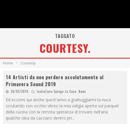
TAGGATO
COURTESY.
Home
Courtesy.
14 Artisti da non perdere assolutamente al
Primavera Sound 2019
26/05/2019
IndieZone Spiega Le Cose
,
News
Ed eccomi qui anche quest'anno a grattuggiarmi la nuca
scrutando con occhio vitreo la mia valigia aperta sul parquet
della cucina con la remota speranza di trovare nell'aria
qualche idea da cacciarci dentro pri
...