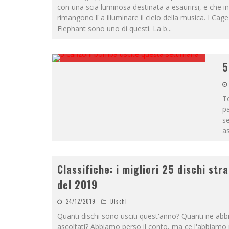
con una scia luminosa destinata a esaurirsi, e che i
rimangono lì a illuminare il cielo della musica. I Cag
Elephant sono uno di questi. La b
...
5
T
pa
se
as
Classifiche: i migliori 25 dischi stra
del 2019
24/12/2019
Dischi
Quanti dischi sono usciti quest'anno? Quanti ne ab
ascoltati? Abbiamo perso il conto, ma ce l'abbiam