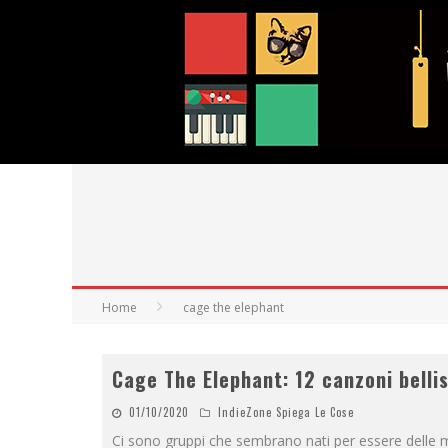
Home
cage the elephant
Cage The Elephant: 12 canzoni belli
01/10/2020
IndieZone Spiega Le Cose
Ci sono gruppi che sembrano nati per essere delle 