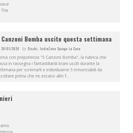
nvece
e The
 Canzoni Bomba uscite questa settimana
30/01/2020
Dischi
,
IndieZone Spiega Le Cose
orna con prepotenza "5 Canzoni Bomba", la rubrica che
ssa in rassegna i fantastiliardi brani usciti durante la
ttimana per scremarli e individuarne 5 irrinunciabili da
coltare prima che ne escano altri f
...
nieri
biamo
o messa