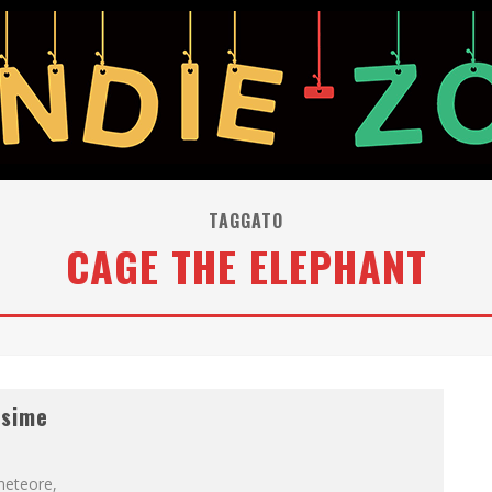
TAGGATO
CAGE THE ELEPHANT
ssime
meteore,