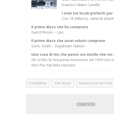
maestro Mario Canello.
I miei tre locali preferiti p
Cox 18 (Milano), Hana-Bi (Mar
Il primo disco che ho comprato
:
Guns’n’Roses – Lies
Il primo disco che avrei voluto comprare
:
Sonic Youth – Daydream Nation
Una cosa di me che penso sia inutile che voi
Ho scritto la mia prima recensione nel 1994 con u
Non l’ha mai letta nessuno.
Iron&Wine
Sam Bean
Santeria Social Club
CONDIVIDI: