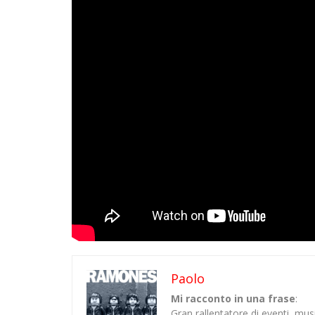
Paolo
Mi racconto in una frase
:
Gran rallentatore di eventi, mu