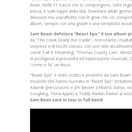
Bean. Nelle 11 tracce che lo compongono, tutte registra
passa, e sulle tappe della vita. Diventare adulti gior
delusioni ma soprattutto con le gioie che ciò compor
album, sempre con una grazie e una semplicità asso
Sam Beam definisce “Beast Epic” il suo album pi
da “The Creek Drank the Cradle”, nonostante i risultat
sorprese e di tocchi classici, con uno stile accattivan
come ‘Call It Dreaming’, ‘Thomas County Law’, ‘About 
di prodigiosa espressività ed esplorazione musicale,
“come si fa” un disco.
“Beast Epic” è stato scritto e prodotto da Sam Beam e
musicisti che hanno suonato in “Beast Epic” includono 
Adamik (percussioni) e Jim Becker (chitarra, banjo, vi
Coughing, Fiona Apple) e Teddy Rankin Parker al violo
Sam Bean sarà in tour in full band!