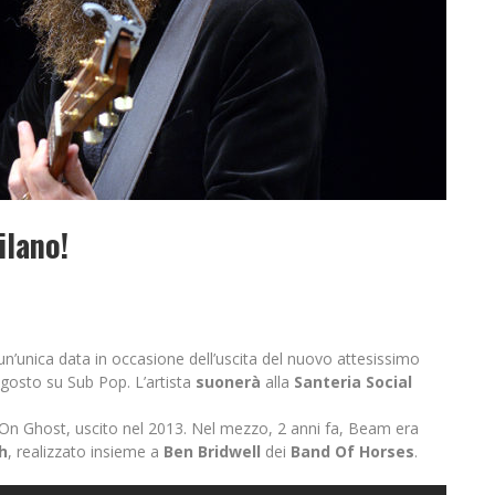
ilano!
 un’unica data in occasione dell’uscita del nuovo attesissimo
 agosto su Sub Pop. L’artista
suonerà
alla
Santeria Social
st On Ghost, uscito nel 2013. Nel mezzo, 2 anni fa, Beam era
h
, realizzato insieme a
Ben Bridwell
dei
Band Of Horses
.