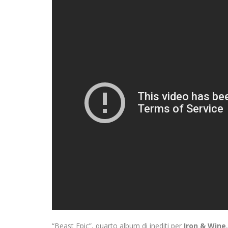
“Beast Epic”, quarto album di inediti per
Iron & Wine