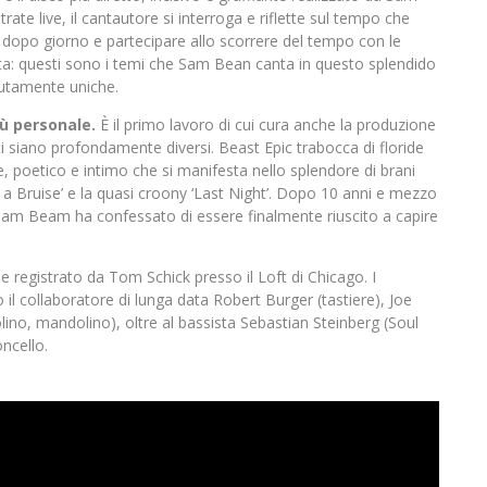
te live, il cantautore si interroga e riflette sul tempo che
no dopo giorno e partecipare allo scorrere del tempo con le
ta: questi sono i temi che Sam Bean canta in questo splendido
lutamente uniche.
ù personale.
È il primo lavoro di cui cura anche la produzione
i siano profondamente diversi. Beast Epic trabocca di floride
te, poetico e intimo che si manifesta nello splendore di brani
a Bruise’ e la quasi croony ‘Last Night’. Dopo 10 anni e mezzo
 Sam Beam ha confessato di essere finalmente riuscito a capire
 registrato da Tom Schick presso il Loft di Chicago. I
il collaboratore di lunga data Robert Burger (tastiere), Joe
olino, mandolino), oltre al bassista Sebastian Steinberg (Soul
ncello.