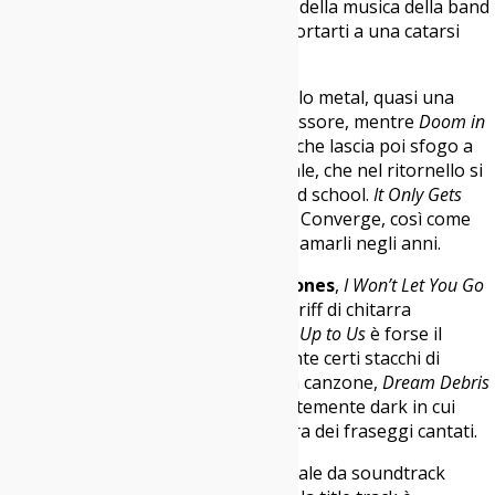
solchi delle distorsioni e del fragore della musica della band
di Salem, queste canzoni possono portarti a una catarsi
purificatrice.
L’inizio affidato a
Slip the Noose
è bello metal, quasi una
continuazione del già citato predecessore, mentre
Doom in
Bloom
si apre con un riff slayeriano che lascia poi sfogo a
una potenza vocale molto emozionale, che nel ritornello si
trasforma in un hardcore classico old school.
It Only Gets
Worse
conferma l’estrema classe dei Converge, così come
abbiamo imparato a conoscerli e ad amarli negli anni.
Detonator
è un’implosione alla
Deftones
,
I Won’t Let You Go
un emo-core d’annata aperto da un riff di chitarra
inaspettatamente rock’n’roll.
It’s Not Up to Us
è forse il
brano più groovy del lotto nonostante certi stacchi di
chitarra acuta che personalizzano la canzone,
Dream Debris
un pezzo atmosferico dalle tinte fortemente dark in cui
Jacob Bannon
si permette addirittura dei fraseggi cantati.
Abbiamo quindi il perfetto strumentale da soundtrack