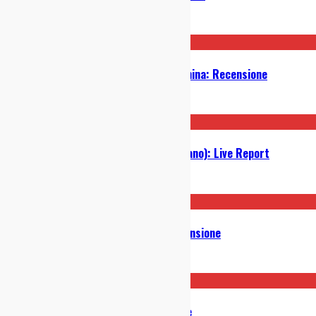
31/12/2021
La Furnasetta – Diary of a Madamina: Recensione
07/05/2021
Animatronic @ Circolo Ohibò (Milano): Live Report
28/11/2019
Holding Patterns – Endless: Recensione
26/11/2019
Refused – War Music: Recensione