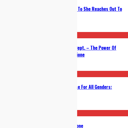
Chelsea Wolfe – She Reaches Out To She Reaches Out To
She: Recensione
28/02/2024
La Furnasetta + ScoliosisNoises Dept. – The Power Of
Negative Thinking (Split): Recensione
17/01/2024
Viviankrist + La Furnasetta – Noise For All Genders:
recensione e intervista
19/09/2022
Converge – Bloodmoon I: Recensione