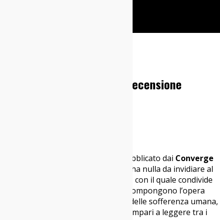
Cerca
Home
Dischi
Converge – Hum Of Hurt: Recensione
03/07/2026
Dischi
“Hum Of Hurt” è il secondo disco pubblicato dai
Converge
nel 2026. Questo nuovo lavoro non ha nulla da invidiare al
predecessore
“Love Is Not Enough”
, con il quale condivide
anche qualcosa. Le dieci tracce che compongono l’opera
descrivono la manifestazione fisica delle sofferenza umana,
puntando su una forte empatia. Se impari a leggere tra i