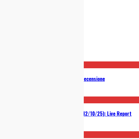
Post correlati
Converge – Love Is Not Enough: Recensione
04/03/2026
Mclusky @ Arci Bellezza (Milano, 12/10/25): Live Report
15/10/2025