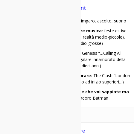
Andrea Manenti
Mi racconto in una frase:
insegno, imparo, ascolto, suono
I miei 3 locali preferiti per ascoltare musica:
feste estive
(per chiunque), Latteria Molloy (per le realtà medio-piccole),
Fabrique (per le realtà medio-grosse)
Il primo disco che ho comprato:
Genesis “…Calling All
Stations…” (in verità me l’ero fatto regalare innamorato della
canzone “Congo”, avevo dieci anni)
Il primo disco che avrei voluto comprare:
The Clash “London
Calling” (se non erro i Clash arrivarono ad inizio superiori…)
Una cosa di me che penso sia inutile che voi sappiate ma
ve la racconto lo stesso:
adoro Batman
alt metal
converge
Metal
post hardcore