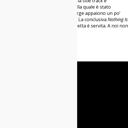
apocalittica
It Used to Matter
, mentre la title track è
probabilmente la canzone intorno alla quale è stato
costruito l’intero album. Qui i Converge appaiono un po’
meno metal e un po’ più emozionali. La conclusiva
Nothing Is
Over
è pura potenza doom. La doppietta è servita. A noi non
rimane altro che gustarcela.
Andrea Manenti