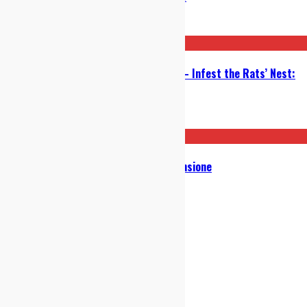
29/10/2019
King Gizzard & The Lizard Wizard – Infest the Rats’ Nest:
Recensione
23/09/2019
Converge – The Dusk In Us: Recensione
21/11/2017
indie-zone.it© 2020