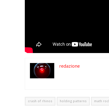
redazione
crash of rhinos
holding patterns
math roc