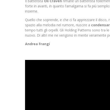
Il batterista
Oli Craven
rimane un batterista follemen
forte in avanti, in quanto l’amalgama si fa più semplice
insieme.
Quello che soprende, e che ci fa apprezzare il disco, 
spazio alla melodia nel rumore, riuscire a
condensare
tempo tutti gli orpelli. Gli Holding Patterns sono tra
nuovo. Di altri me ne vengono in mente veramente poc
Andrea Frangi