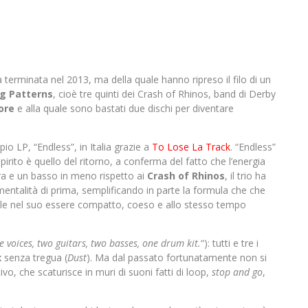
 terminata nel 2013, ma della quale hanno ripreso il filo di un
ng Patterns
, cioè tre quinti dei Crash of Rhinos, band di Derby
ore
e alla quale sono bastati due dischi per diventare
o LP, “Endless”, in Italia grazie a
To Lose La Track
. “Endless”
irito è quello del ritorno, a conferma del fatto che l’energia
rra e un basso in meno rispetto ai
Crash of Rhinos
, il trio ha
 mentalità di prima, semplificando in parte la formula che che
ile nel suo essere compatto, coeso e allo stesso tempo
ve voices, two guitars, two basses, one drum kit.
“): tutti e tre i
x
senza tregua (
Dust
). Ma dal passato fortunatamente non si
vo, che scaturisce in muri di suoni fatti di loop,
stop and go
,