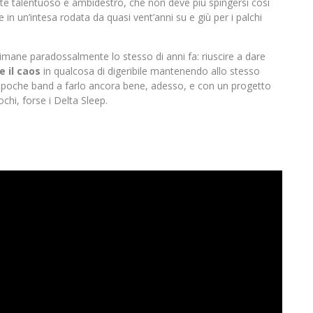
te talentuoso e ambidestro, che non deve più spingersi così
 in un’intesa rodata da quasi vent’anni su e giù per i palchi
rimane paradossalmente lo stesso di anni fa: riuscire a dare
 il caos
in qualcosa di digeribile mantenendo allo stesso
 le poche band a farlo ancora bene, adesso, e con un progetto
hi, forse i Delta Sleep.