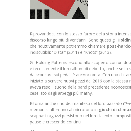
Riprovandoci, con lo stesso furore della storia intensa
discorso lungo più di vent’anni. Sono questi gli
Holdi
che riduttivamente potremmo chiamare
post-hardc
indiscutibili: “Distal” (2011) e “Knots” (2013).
Gli Holding Patterns escono allo scoperto con un doppi
è tecnicamente il loro album di debutto, anche se lo sp
da scaricare sui pedali è ancora tanta. Con una chita
iniziato a scrivere nuovi pezzi dal 2016 con la stessa
aveva reso il suono della band precedente riconoscib
cesellato dagli arpeggi più mathy.
Ritorna anche uno dei manifesti del loro passato (“
Fi
membri si alternano al microfono in
giochi di clima
scappa: i ragazzi persistono nel loro talento compositi
pause e crescendo continui.