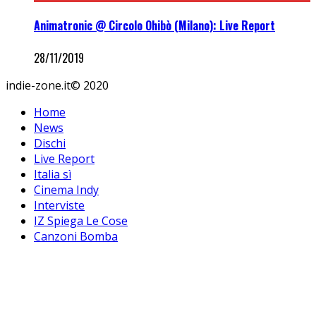
Animatronic @ Circolo Ohibò (Milano): Live Report
28/11/2019
indie-zone.it© 2020
Home
News
Dischi
Live Report
Italia sì
Cinema Indy
Interviste
IZ Spiega Le Cose
Canzoni Bomba