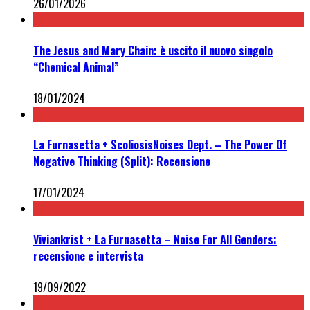
26/01/2026
The Jesus and Mary Chain: è uscito il nuovo singolo
“Chemical Animal”
18/01/2024
La Furnasetta + ScoliosisNoises Dept. – The Power Of
Negative Thinking (Split): Recensione
17/01/2024
Viviankrist + La Furnasetta – Noise For All Genders:
recensione e intervista
19/09/2022