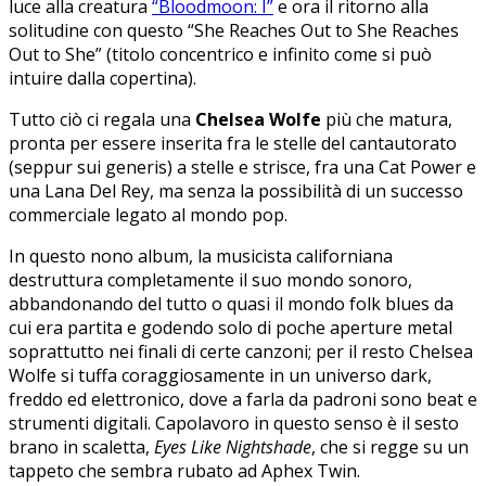
luce alla creatura
“Bloodmoon: I”
e ora il ritorno alla
solitudine con questo “She Reaches Out to She Reaches
Out to She” (titolo concentrico e infinito come si può
intuire dalla copertina).
Tutto ciò ci regala una
Chelsea Wolfe
più che matura,
pronta per essere inserita fra le stelle del cantautorato
(seppur sui generis) a stelle e strisce, fra una Cat Power e
una Lana Del Rey, ma senza la possibilità di un successo
commerciale legato al mondo pop.
In questo nono album, la musicista californiana
destruttura completamente il suo mondo sonoro,
abbandonando del tutto o quasi il mondo folk blues da
cui era partita e godendo solo di poche aperture metal
soprattutto nei finali di certe canzoni; per il resto Chelsea
Wolfe si tuffa coraggiosamente in un universo dark,
freddo ed elettronico, dove a farla da padroni sono beat e
strumenti digitali. Capolavoro in questo senso è il sesto
brano in scaletta,
Eyes Like Nightshade
, che si regge su un
tappeto che sembra rubato ad Aphex Twin.