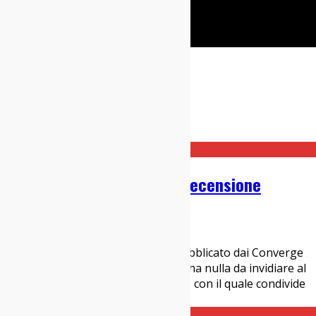
Cerca
Taggato
converge
Home
converge
Converge – Hum Of Hurt: Recensione
03/07/2026
Dischi
“Hum Of Hurt” è il secondo disco pubblicato dai Converge
nel 2026. Questo nuovo lavoro non ha nulla da invidiare al
predecessore “Love Is Not Enough”, con il quale condivide
anche qualcosa. Le dieci tracce
...