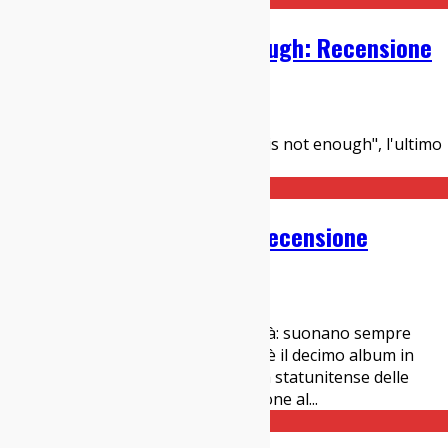
Converge – Love Is Not Enough: Recensione
04/03/2026
Dischi
Leggi la nostra recensione di "Love is not enough", l'ultimo
disco dei Converge.
Converge – Bloodmoon I: Recensione
31/12/2021
Dischi
I Converge hanno un’enorme qualità: suonano sempre
dannatamente reali. “Bloodmoon I” è il decimo album in
carriera per la band di Salem, la città statunitense delle
streghe, e il primo con una formazione al
...