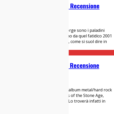
Converge – The Dusk In Us: Recensione
21/11/2017
Dischi
Attivi da ben ventisette anni, i Converge sono i paladini
storici dell’hardcore di Boston almeno da quel fatidico 2001
in cui uscì il capolavoro “Jane Doe” e, come si suol dire in
questi casi, da allora nulla f
...
Chelsea Wolfe – Hiss Spun: Recensione
06/10/2017
Dischi
Se qualcuno di voi stesse cercando l’album metal/hard rock
dell’anno si allontani dai vari Queens of the Stone Age,
Mastodon, Royal Blood e soliti noti. Lo troverà infatti in
queste dodici tracce incise dall’ex
...
indie-zone.it© 2020