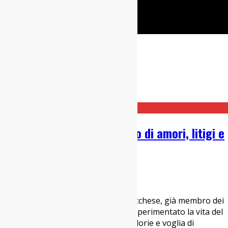
Cerca
Taggato
siddarta
Home
siddarta
Intervista a Gionata: “Canto di amori, litigi e
malinconia”
11/04/2019
Interviste
,
Italia sì
Gionata è un giovane cantautore lucchese, già membro dei
Violacida. Trasferitosi a Milano, ha sperimentato la vita del
“fuorisede” perso tra nostalgie, baldorie e voglia di