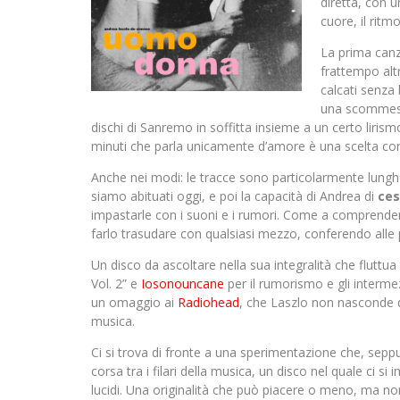
diretta, con u
cuore, il ritmo
La prima canz
frattempo altr
calcati senza 
una scommessa
dischi di Sanremo in soffitta insieme a un certo lirism
minuti che parla unicamente d’amore è una scelta co
Anche nei modi: le tracce sono particolarmente lunghe 
siamo abituati oggi, e poi la capacità di Andrea di
ces
impastarle con i suoni e i rumori. Come a comprender
farlo trasudare con qualsiasi mezzo, conferendo alle
Un disco da ascoltare nella sua integralità che fluttua
Vol. 2” e
Iosonouncane
per il rumorismo e gli intermez
un omaggio ai
Radiohead
, che Laszlo non nasconde di
musica.
Ci si trova di fronte a una sperimentazione che, seppu
corsa tra i filari della musica, un disco nel quale ci s
lucidi. Una originalità che può piacere o meno, ma n