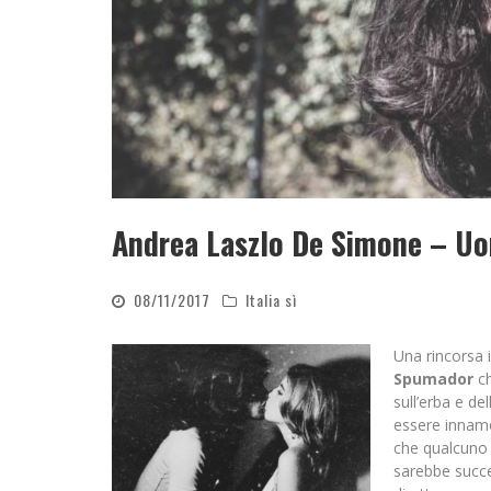
Andrea Laszlo De Simone – U
08/11/2017
Italia sì
Una rincorsa i
Spumador
ch
sull’erba e d
essere innamo
che qualcuno 
sarebbe succe