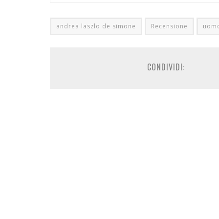
andrea laszlo de simone
Recensione
uom
CONDIVIDI: