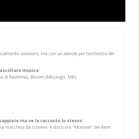
sicalmente onnivoro, ma con un debole per l’orchestra del
er ascoltare musica
:
ina di Ravenna), Bloom (Mezzago, MB)
 sappiate ma ve la racconto lo stesso
:
na macchina da scrivere. Il disco era “Monster” dei Rem.