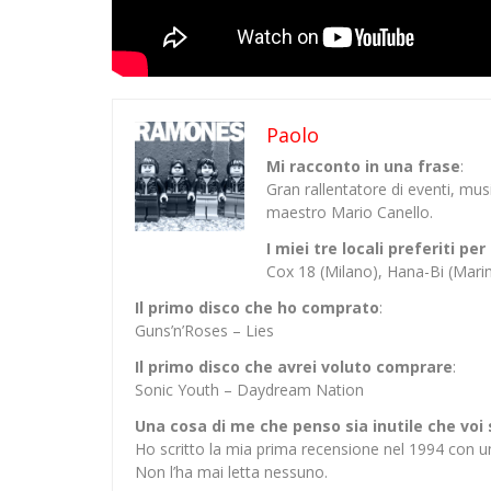
Paolo
Mi racconto in una frase
:
Gran rallentatore di eventi, mu
maestro Mario Canello.
I miei tre locali preferiti p
Cox 18 (Milano), Hana-Bi (Mar
Il primo disco che ho comprato
:
Guns’n’Roses – Lies
Il primo disco che avrei voluto comprare
:
Sonic Youth – Daydream Nation
Una cosa di me che penso sia inutile che voi
Ho scritto la mia prima recensione nel 1994 con u
Non l’ha mai letta nessuno.