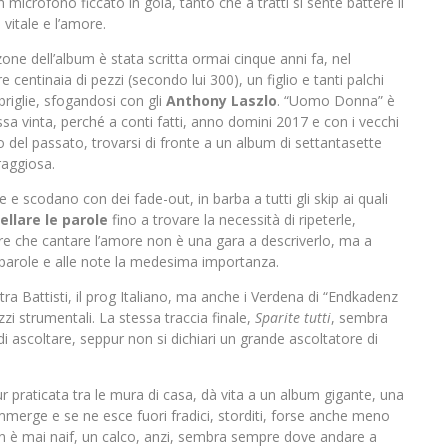
n microfono ficcato in gola, tanto che a tratti si sente battere il
 vitale e l’amore.
one dell’album è stata scritta ormai cinque anni fa, nel
e centinaia di pezzi (secondo lui 300), un figlio e tanti palchi
briglie, sfogandosi con gli
Anthony Laszlo
. “Uomo Donna” è
 vinta, perché a conti fatti, anno domini 2017 e con i vecchi
o del passato, trovarsi di fronte a un album di settantasette
raggiosa.
e scodano con dei fade-out, in barba a tutti gli skip ai quali
ellare le parole
fino a trovare la necessità di ripeterle,
e che cantare l’amore non è una gara a descriverlo, ma a
 parole e alle note la medesima importanza.
 tra Battisti, il prog Italiano, ma anche i Verdena di “Endkadenz
zi strumentali. La stessa traccia finale,
Sparite tutti
, sembra
 ascoltare, seppur non si dichiari un grande ascoltatore di
r praticata tra le mura di casa, dà vita a un album gigante, una
i immerge e se ne esce fuori fradici, storditi, forse anche meno
on è mai naif, un calco, anzi, sembra sempre dove andare a