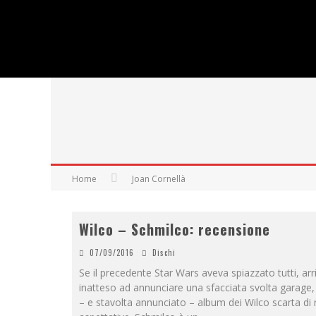
Home
Joan Cornellà
Wilco – Schmilco: recensione
07/09/2016
Dischi
Se il precedente Star Wars aveva spiazzato tutti, ar
inatteso ad annunciare una sfacciata svolta garage,
– e stavolta annunciato – album dei Wilco scarta di