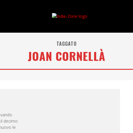
TAGGATO
JOAN CORNELLÀ
rivando
 il decimo
 nuovo le