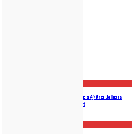
Post correlati
Vanarin / Visconti / Jesse The Faccio @ Arci Bellezza
(Milano, 06/02/2025): Live Report
12/02/2025