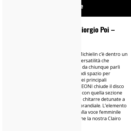
Francesca Michielin feat. Giorgio Poi –
LEONI
Nel disco di featuring di Francesca Michielin c’è dentro un
po’ di tutto e un po’ chiunque. Una versatilità che
conferma quanto di solito ammesso da chiunque parli
della Michielin: ci sa fare, ok. C’è quindi spazio per
sonorità e collaborazione con uno dei principali
esponenti della scena, Giorgio Poi. LEONI chiude il disco
ed è Giorgio Poi in modo manifesto, con quella sezione
ritmica, quel basso singhiozzato e le chitarre detunate a
sorreggere liriche da pennica post-prandiale. L’elemento
di novità è ovviamente introdotto dalla voce femminile
della Michielin che ci fa sospettare che la nostra Clairo
potremmo averla in casa da tempo.