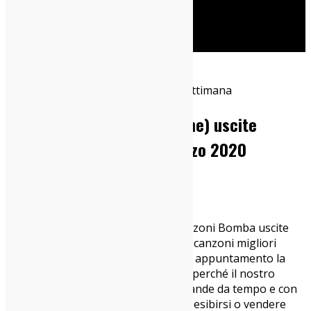
Cerca
Home
Dischi
Le 5 Canzoni Bomba (italiane) uscite
questa settimana – 15 marzo 2020
15/03/2020
Dischi
,
IndieZone Spiega Le Cose
,
News
Torna più patriottica che mai “5 Canzoni Bomba uscite
questa settimana”, la rubrica delle 5 canzoni migliori
uscite negli ultimi giorni. Per questo appuntamento la
decisione è di tingerci di azzurro. Sì, perché il nostro
Paese vive la sua emergenza più grande da tempo e con
esso gli artisti che non possono più esibirsi o vendere