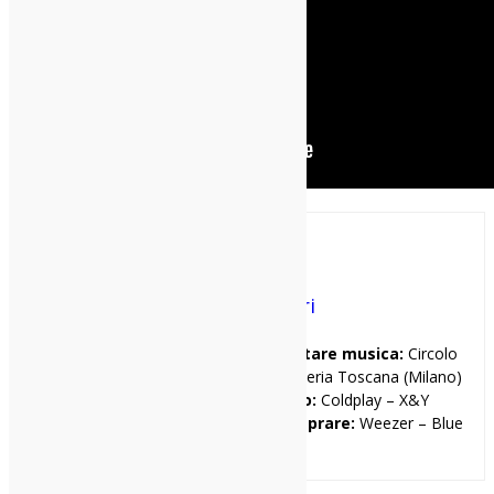
Andrea Fabbri
I miei tre locali preferiti per ascoltare musica:
Circolo
Magnolia (Milano), Biko (Milano), Santeria Toscana (Milano)
Il primo disco che ho comprato:
Coldplay – X&Y
Il primo disco che avrei voluto comprare:
Weezer – Blue
Album