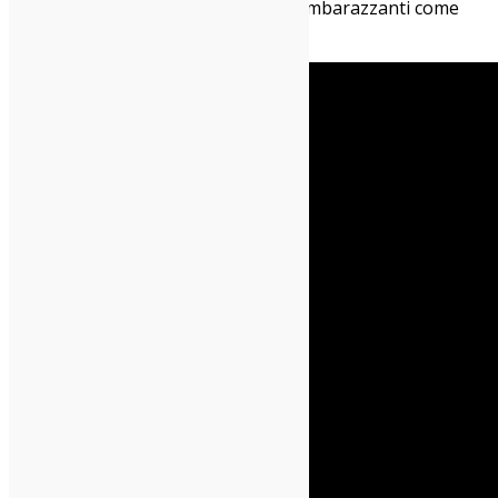
sanno rinfrescare senza sembrare imbarazzanti come
tanti altri coetanei inglesi.