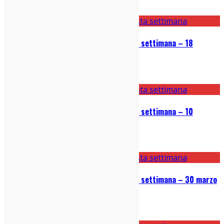
25/10/2022
Le 5 canzoni bomba uscite questa settimana – 18
ottobre 2022
18/10/2022
Le 5 canzoni bomba uscite questa settimana – 10
ottobre 2022
10/10/2022
Le 5 canzoni bomba uscite questa settimana – 30 marzo
2022
30/03/2022