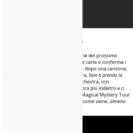
Colombre – Per un secondo
Arrivato al terzo singolo anticipazione del prossimo
disco, Colombre scompiglia ancora le carte e conferma i
passi da gigante nella composizione: dopo una canzone,
Arcobaleno
, a tinte molto Air e un’altra,
Non ti prendo la
mano
, a tinte molto Electric Light Orchestra, con
questa
Per un secondo
torniamo ancora più indietro e ci
sembra di essere nel bel mezzo del Magical Mystery Tour
beatlesiano. Dai ok, prendetela così come viene,
almeno
per un secondo
.