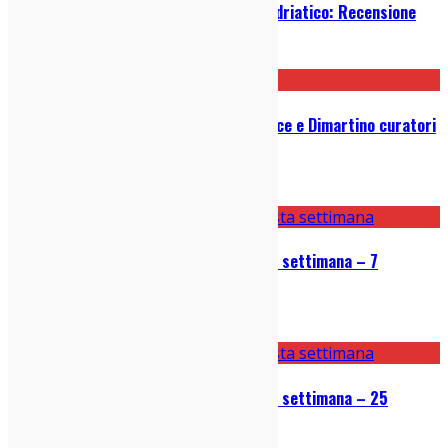
Colombre – Realismo Magico In Adriatico: Recensione
24/04/2023
Milano Music Week 2022, Colapesce e Dimartino curatori
speciali: ecco il programma
14/11/2022
Le 5 canzoni bomba uscite questa settimana – 7
novembre 2022
07/11/2022
Le 5 canzoni bomba uscite questa settimana – 25
ottobre 2022