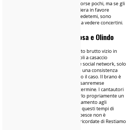
dischi fisici nei negozi (ok, nel 2020 forse pochi, ma se gli
togli pure quelli…). Indie-Zone si schiera in favore
dell’unità della nostra comunità. E credetemi, sono
bombette vere. Torneremo insieme a vedere concertini.
Colapesce e Dimartino – Rosa e Olindo
Beh, già con un titolo così… C’è questo brutto vizio in
Italia di assegnare a canzoni pop titoli a casaccio
estrapolati dal trend topic di qualche social network, solo
per spingere il brano che poi accusa una consistenza
scarsa. Rullo di tamburi: non è questo il caso. Il brano è
davvero bello sin dal primo ascolto, sanremese
nell’accezione meno disdicevole del termine. I cantautori
siciliani affermano di non considerarlo propriamente un
singolo, è più un regalo di incoraggiamento agli
ascoltatori, un invito a tener duro in questi tempi di
alienazione letterale. Del resto Colapesce non è
nemmeno nuovo a simili consigli: vi ricordate di Restiamo
a Casa?