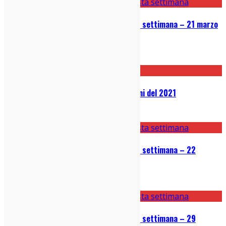
Le 5 canzoni bomba uscite questa settimana – 21 marzo
2022
21/03/2022
Classifiche: i migliori dischi italiani del 2021
23/12/2021
Le 5 canzoni bomba uscite questa settimana – 22
dicembre 2021
22/12/2021
Le 5 canzoni bomba uscite questa settimana – 29