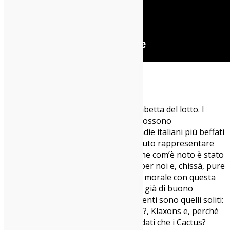
Cactus? – Shitdisco
Chiudiamo con la bombetta più bombetta del lotto. I
Cactus?, gruppo di casa Costello’s, possono
ragionevolmente dirsi tra i gruppi indie italiani più beffati
da questa pandemia. Avrebbero dovuto rappresentare
l’Italia al prossimo SXSW di Austin, che com’è noto è stato
sospeso. Un vero peccato per loro, per noi e, chissà, pure
per il SXSW. I ragazzi tengono alto il morale con questa
Shitdisco
che va a irrobustire quanto già di buono
espresso nell’ultimo album. I riferimenti sono quelli soliti:
Bloc Party, Does It Offend You, Yeah?, Klaxons e, perché
no, proprio i Shitdisco. Bei tempi andati che i Cactus?