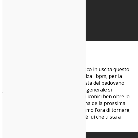
Jesse The Faccio – VERDE
Title track dell’omonimo secondo disco in uscita questo
venerdì, una scarica indie-rock che alza i bpm, per la
verità mai troppo bassi, della proposta del padovano
Jesse The Faccio. Canzone e disco in generale si
presentano come una fucina di versi iconici ben oltre lo
scazzo che potrebbero fare la fortuna della prossima
stagione dei concertini cui non vediamo l’ora di tornare,
come “fregare il tempo e capire che è lui che ti sta a
fregare”.