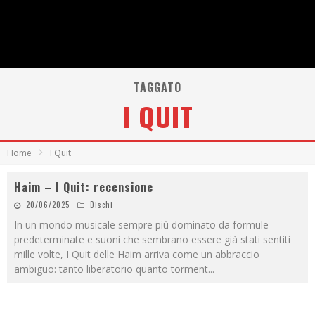
TAGGATO
I QUIT
Home
I Quit
Haim – I Quit: recensione
20/06/2025
Dischi
In un mondo musicale sempre più dominato da formule
predeterminate e suoni che sembrano essere già stati sentiti
mille volte, I Quit delle Haim arriva come un abbraccio
ambiguo: tanto liberatorio quanto torment
...