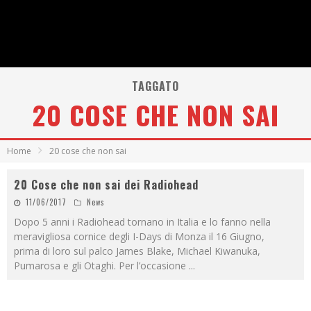
TAGGATO
20 COSE CHE NON SAI
Home
20 cose che non sai
20 Cose che non sai dei Radiohead
11/06/2017
News
Dopo 5 anni i Radiohead tornano in Italia e lo fanno nella
meravigliosa cornice degli I-Days di Monza il 16 Giugno,
prima di loro sul palco James Blake, Michael Kiwanuka,
Pumarosa e gli Otaghi. Per l’occasione
...