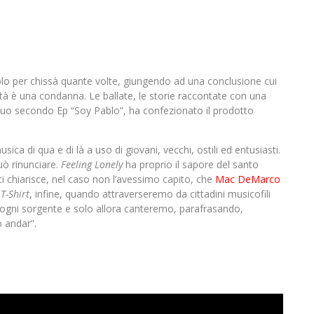
blo per chissà quante volte, giungendo ad una conclusione cui
ità è una condanna. Le ballate, le storie raccontate con una
l suo secondo Ep “Soy Pablo”, ha confezionato il prodotto
ca di qua e di là a uso di giovani, vecchi, ostili ed entusiasti.
uò rinunciare.
Feeling Lonely
ha proprio il sapore del santo
i chiarisce, nel caso non l’avessimo capito, che
Mac DeMarco
i
T-Shirt
, infine, quando attraverseremo da cittadini musicofili
 ogni sorgente e solo allora canteremo, parafrasando,
 andar”.