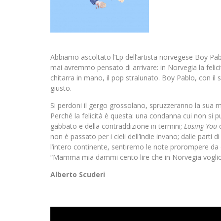
Abbiamo ascoltato l’Ep dell’artista norvegese Boy Pa
mai avremmo pensato di arrivare: in Norvegia la felic
chitarra in mano, il pop stralunato. Boy Pablo, con i
giusto.
Si perdoni il gergo grossolano, spruzzeranno la sua musi
Perché la felicità è questa: una condanna cui non si p
gabbato e della contraddizione in termini;
Losing You
c
non è passato per i cieli dell’indie invano; dalle parti d
l’intero continente, sentiremo le note prorompere da
“Mamma mia dammi cento lire che in Norvegia voglio
Alberto Scuderi