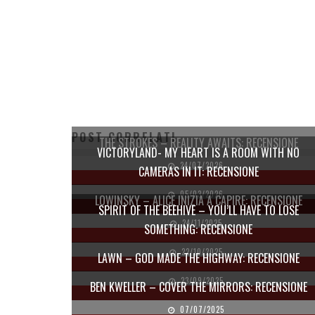
POST CORRELATI
THE STROKES – REALITY AWAITS: RECENSIONE
VICTORYLAND- MY HEART IS A ROOM WITH NO
24/07/2026
CAMERAS IN IT: RECENSIONE
05/03/2026
LOWINSKY – ALICE INIZIA A CAPIRE: RECENSIONE
SPIRIT OF THE BEEHIVE – YOU’LL HAVE TO LOSE
24/11/2025
SOMETHING: RECENSIONE
22/10/2025
LAWN – GOD MADE THE HIGHWAY: RECENSIONE
23/09/2025
BEN KWELLER – COVER THE MIRRORS: RECENSIONE
07/07/2025