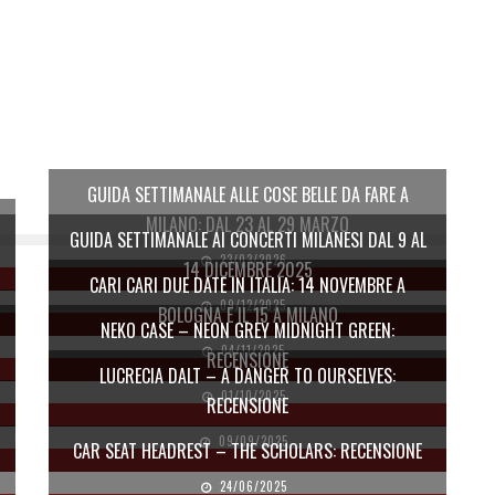
GUIDA SETTIMANALE ALLE COSE BELLE DA FARE A
MILANO: DAL 23 AL 29 MARZO
GUIDA SETTIMANALE AI CONCERTI MILANESI DAL 9 AL
23/03/2026
14 DICEMBRE 2025
CARI CARI DUE DATE IN ITALIA: 14 NOVEMBRE A
09/12/2025
BOLOGNA E IL 15 A MILANO
NEKO CASE – NEON GREY MIDNIGHT GREEN:
04/11/2025
RECENSIONE
LUCRECIA DALT – A DANGER TO OURSELVES:
01/10/2025
RECENSIONE
09/09/2025
CAR SEAT HEADREST – THE SCHOLARS: RECENSIONE
24/06/2025