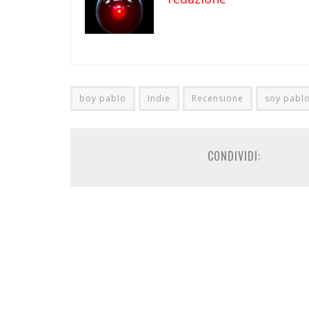
boy pablo
Indie
Recensione
soy pabl
CONDIVIDI: