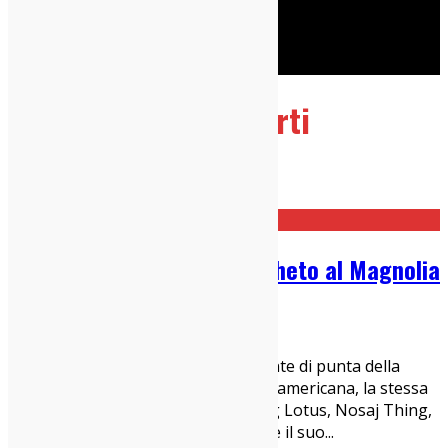
Cerca
Taggato
Vinci Concerti
Home
Vinci Concerti
Vinci Due Biglietti per Shigheto al Magnolia
07/12/2019
Viva Las Sfigas
Zachary Shigeto Saginaw è esponente di punta della
nuova scena sperimentale Hip-Hop americana, la stessa
di cui fanno parte artisti come Flying Lotus, Nosaj Thing,
Shlohmo e Baths. Non è un caso che il suo
...