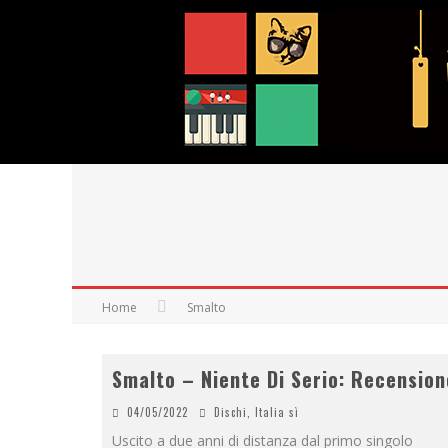
Home
Smalto
Smalto – Niente Di Serio: Recension
04/05/2022
Dischi
,
Italia sì
Uscito a due anni di distanza dal primo singolo