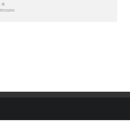
 di
etrosino