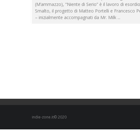
(M’ammazzo), “Niente di Serio” è il lavoro di esordio
Smalto, il progetto di Matteo Portelli e Francesco P
– inizialmente accompagnati da Mr. Milk
...
indie-zone.it© 2020