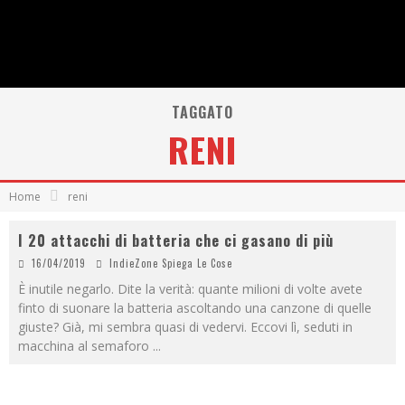
TAGGATO
RENI
Home
reni
I 20 attacchi di batteria che ci gasano di più
16/04/2019
IndieZone Spiega Le Cose
È inutile negarlo. Dite la verità: quante milioni di volte avete
finto di suonare la batteria ascoltando una canzone di quelle
giuste? Già, mi sembra quasi di vedervi. Eccovi lì, seduti in
macchina al semaforo
...