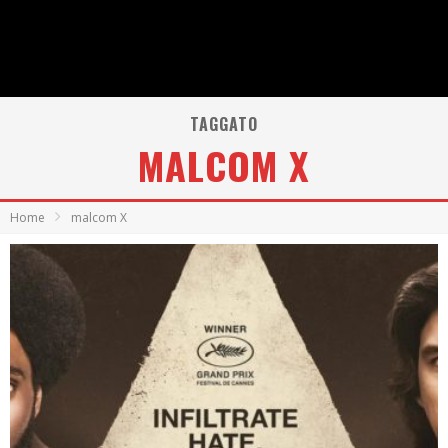
TAGGATO
MALCOM X
Home
malcom X