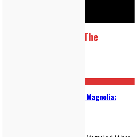
Cerca
Taggato
Kurt Vile & The
Violators
Home
Kurt Vile & The Violators
Kurt Vile & The Violators al Magnolia:
Guarda i Video!
26/06/2019
Live Report