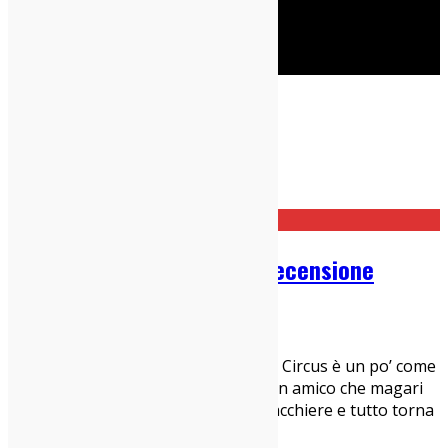
Cerca
Taggato
Il male
Home
Il male
The Zen Circus – Il Male: Recensione
20/10/2025
Dischi
,
Italia sì
Ascoltare un nuovo album degli Zen Circus è un po’ come
ritrovarsi a bere qualche birra con un amico che magari
non vedi da un po’: bastano due chiacchiere e tutto torna
a galla. È facile quindi ritrovare i
...