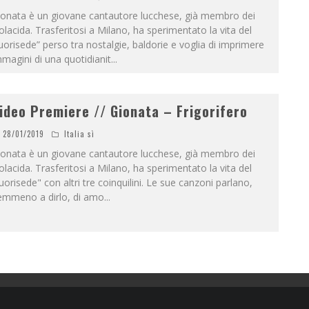
ionata è un giovane cantautore lucchese, già membro dei
olacida. Trasferitosi a Milano, ha sperimentato la vita del
uorisede” perso tra nostalgie, baldorie e voglia di imprimere
magini di una quotidianit
...
ideo Premiere // Gionata – Frigorifero
28/01/2019
Italia sì
ionata è un giovane cantautore lucchese, già membro dei
olacida. Trasferitosi a Milano, ha sperimentato la vita del
uorisede" con altri tre coinquilini. Le sue canzoni parlano,
emmeno a dirlo, di amo
...