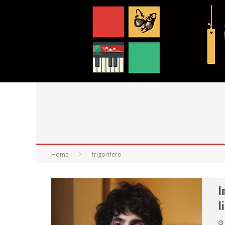
Home
frigorifero
I
l