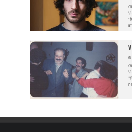
G
Vi
“f
im
V
G
Vi
"f
n