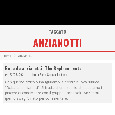
TAGGATO
ANZIANOTTI
Home
anzianotti
Roba da anzianotti: The Replacements
22/06/2021
IndieZone Spiega Le Cose
Con questo articolo inauguriamo la nostra nuova rubrica
"Roba da anzianotti". Si tratta di uno spazio che abbiamo il
piacere di condividere con il gruppo Facebook "Anzianotti
(per lo swag)", nato per commentare
...