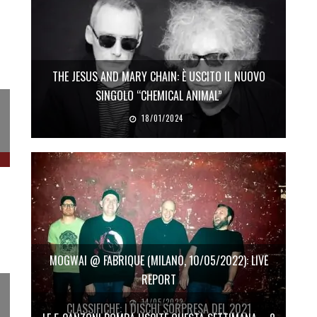
THE JESUS AND MARY CHAIN: È USCITO IL NUOVO
SINGOLO “CHEMICAL ANIMAL”
18/01/2024
MOGWAI @ FABRIQUE (MILANO, 10/05/2022): LIVE
REPORT
14/05/2022
CLASSIFICHE: I DISCHI SORPRESA DEL 2021