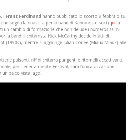
, i
Franz Ferdinand
hanno pubblicato lo scorso 9 febbraio su
he segna la rinascita per la band di Kapranos e soci (
qui
la
atti un cambio di formazione che non delude i numerosissimi
la band: il chitarrista Nick McCarthy decide infatti di
rdot (1990s), mentre si aggiunge Julian Coriee (Miaux Miaux) alle
erie pulsanti, riff di chitarra pungenti e ritornelli accattivanti.
ttoriale, per Tener-a-mente Festival, sarà l’unica occasione
n un palco vista lago.