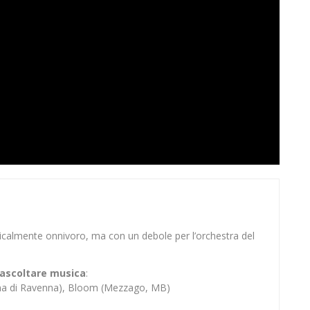
sicalmente onnivoro, ma con un debole per l’orchestra del
er ascoltare musica
:
ina di Ravenna), Bloom (Mezzago, MB)