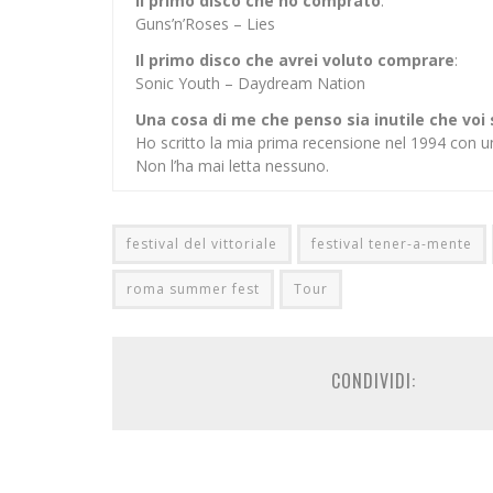
Il primo disco che ho comprato
:
Guns’n’Roses – Lies
Il primo disco che avrei voluto comprare
:
Sonic Youth – Daydream Nation
Una cosa di me che penso sia inutile che voi
Ho scritto la mia prima recensione nel 1994 con u
Non l’ha mai letta nessuno.
festival del vittoriale
festival tener-a-mente
roma summer fest
Tour
CONDIVIDI: