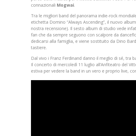
connazionali
Mogwai
.
Tra le migliori band del panorama indie-rock mondiale
etichetta Domino “Always Ascending”, il nuovo album c
nostra recensione). Il sesto album di studio vede inf
fan che da sempre seguono con scalpore da dancefloor 
dedicarsi alla famiglia, e viene sostituito da Dino Ba
tastiere.
Dal vivo i Franz Ferdinand danno il meglio di sé, tra batt
Il concerto di mercoledì 11 luglio all’Anfiteatro del Vi
estiva per vedere la band in un vero e proprio live, co