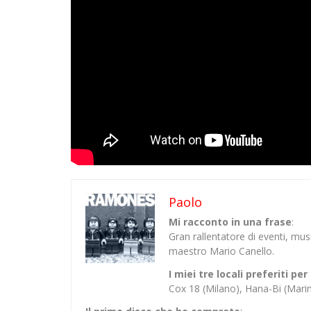
Paolo
Mi racconto in una frase
:
Gran rallentatore di eventi, mu
maestro Mario Canello.
I miei tre locali preferiti p
Cox 18 (Milano), Hana-Bi (Mar