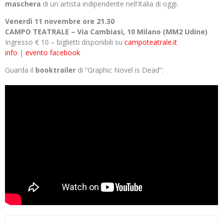
maschera
di un artista indipendente nell’Italia di oggi.
Venerdì 11 novembre ore 21.30
CAMPO TEATRALE – Via Cambiasi, 10 Milano (MM2 Udine)
Ingresso € 10 – biglietti disponibili su
campoteatrale.it
info
|
evento facebook
Guarda il
booktrailer
di “Graphic Novel is Dead”: