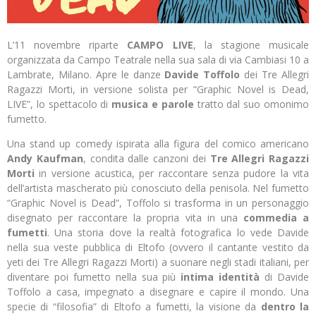
L’11 novembre riparte
CAMPO LIVE
, la stagione musicale
organizzata da Campo Teatrale nella sua sala di via Cambiasi 10 a
Lambrate, Milano. Apre le danze
Davide Toffolo
dei Tre Allegri
Ragazzi Morti, in versione solista per “Graphic Novel is Dead,
LIVE”, lo spettacolo di
musica e parole
tratto dal suo omonimo
fumetto.
Una stand up comedy ispirata alla figura del comico americano
Andy Kaufman
, condita dalle canzoni dei
Tre Allegri Ragazzi
Morti
in versione acustica, per raccontare senza pudore la vita
dell’artista mascherato più conosciuto della penisola. Nel fumetto
“Graphic Novel is Dead”, Toffolo si trasforma in un personaggio
disegnato per raccontare la propria vita in una
commedia a
fumetti
. Una storia dove la realtà fotografica lo vede Davide
nella sua veste pubblica di Eltofo (ovvero il cantante vestito da
yeti dei Tre Allegri Ragazzi Morti) a suonare negli stadi italiani, per
diventare poi fumetto nella sua più
intima identità
di Davide
Toffolo a casa, impegnato a disegnare e capire il mondo. Una
specie di “filosofia” di Eltofo a fumetti, la visione da
dentro la