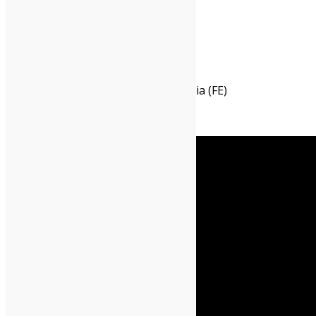
17/04/2016 Chinaski, Sermide (MO)
29/04/2016 Bookique, Trento
07/05/2016 Patchanka, Ferrara
23/06/2016 JFestival, Jolanda di Savoia (FE)