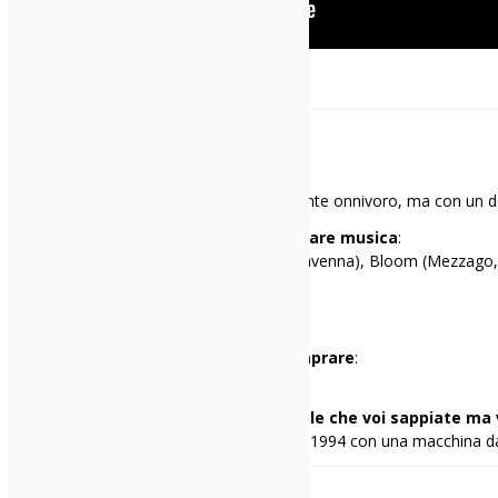
Paolo
Mi racconto in una frase
:
Gran rallentatore di eventi, musicalmente onnivoro, ma con un d
I miei tre locali preferiti per ascoltare musica
:
Cox 18 (Milano), Hana-Bi (Marina di Ravenna), Bloom (Mezzago
Il primo disco che ho comprato
:
Guns’n’Roses – Lies
Il primo disco che avrei voluto comprare
:
Sonic Youth – Daydream Nation
Una cosa di me che penso sia inutile che voi sappiate ma 
Ho scritto la mia prima recensione nel 1994 con una macchina da 
Condividi: