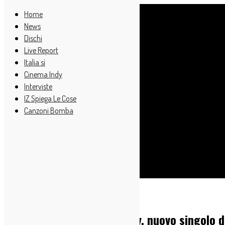
Home
News
Dischi
Live Report
Italia sì
Cinema Indy
Interviste
IZ Spiega Le Cose
Canzoni Bomba
Cerca
Home
Italia sì
In anteprima il video di Amy, nuovo singolo d