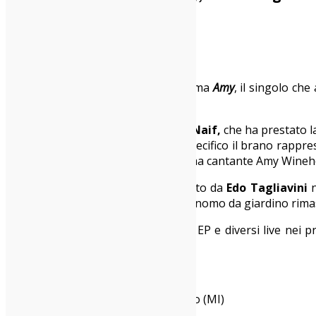
19/04/2016
Italia sì
,
News
Siamo lieti di presentarvi in anteprima
Amy
, il singolo che
francese.
Interprete della canzone è proprio
Naif,
che ha prestato l
per qualcosa di più grande. Nello specifico il brano rappre
la band, è stato ispirato dall’omonima cantante Amy Wine
Il video di
Amy
è stato girato e ideato da
Edo Tagliavini
protagonista del video “Gongolo”, gnomo da giardino rimas
Il debut album, che arriva dopo un EP e diversi live nei prin
Records
.
TOUR:
16/04/2016 Arci Malabrocca, Pioltello (MI)