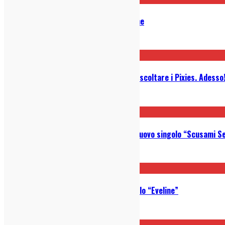
Pollio – Dopo la bomba: Recensione
05/08/2026
Perché se hai vent’anni dovresti ascoltare i Pixies. Adesso
14/07/2026
Morama: ascolta in anteprima il nuovo singolo “Scusami S
09/07/2026
BETEKENIS: ascolta il nuovo singolo “Eveline”
30/06/2026