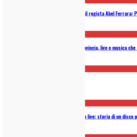
Tre Allegri Ragazzi Morti live con il regista Abel Ferrara: 
29/06/2026
Intervista ai Vintage Violence: provincia, live e musica che
12/06/2026
È l’ora dei Big Thief a Milano
11/06/2026
Giardini di Mirò, l’album dell’ultimo live: storia di un disco
10/06/2026