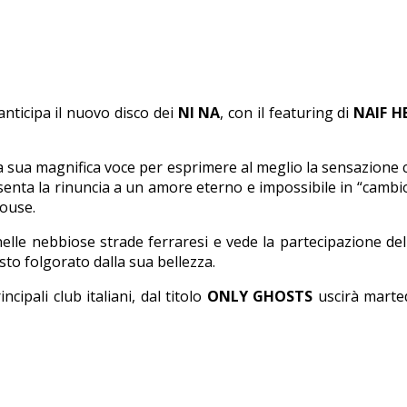
 anticipa il nuovo disco dei
NI NA
, con il featuring di
NAIF H
a sua magnifica voce per esprimere al meglio la sensazione c
senta la rinuncia a un amore eterno e impossibile in “cambio” 
house.
nelle nebbiose strade ferraresi e vede la partecipazione dell
to folgorato dalla sua bellezza.
cipali club italiani, dal titolo
ONLY GHOSTS
uscirà martedì