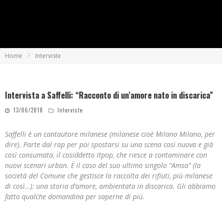
Home
Interviste
Intervista a Saffelli: “Racconto di un’amore nato in discarica”
13/06/2018
Interviste
Saffelli è un cantautore milanese (milanese cioè Milano Milano, per
dire). Parte dal rap per poi spostarsi su una scena così nuova e già
così consumata, il cosiddetto itpop, che riesce a contaminare con
nuovi scenari urban. È il caso del suo ultimo singolo “Amsa” (la
società del Comune che gestisce la raccolta dei rifiuti, più milanese
di così…): una storia d’amore, ambientata in discarica. Gli abbiamo
fatto qualche domandina per saperne di più.