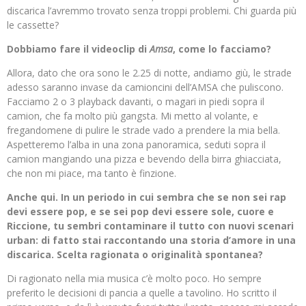
discarica l’avremmo trovato senza troppi problemi. Chi guarda più
le cassette?
Dobbiamo fare il videoclip di
Amsa
, come lo facciamo?
Allora, dato che ora sono le 2.25 di notte, andiamo giù, le strade
adesso saranno invase da camioncini dell’AMSA che puliscono.
Facciamo 2 o 3 playback davanti, o magari in piedi sopra il
camion, che fa molto più gangsta. Mi metto al volante, e
fregandomene di pulire le strade vado a prendere la mia bella.
Aspetteremo l’alba in una zona panoramica, seduti sopra il
camion mangiando una pizza e bevendo della birra ghiacciata,
che non mi piace, ma tanto è finzione.
Anche qui. In un periodo in cui sembra che se non sei rap
devi essere pop, e se sei pop devi essere sole, cuore e
Riccione, tu sembri contaminare il tutto con nuovi scenari
urban: di fatto stai raccontando una storia d’amore in una
discarica. Scelta ragionata o originalità spontanea?
Di ragionato nella mia musica c’è molto poco. Ho sempre
preferito le decisioni di pancia a quelle a tavolino. Ho scritto il