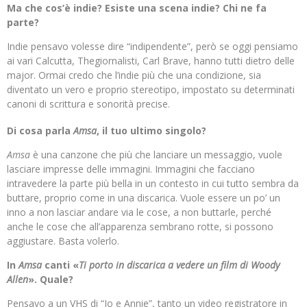
Ma che cos’è indie? Esiste una scena indie? Chi ne fa
parte?
Indie pensavo volesse dire “indipendente”, però se oggi pensiamo
ai vari Calcutta, Thegiornalisti, Carl Brave, hanno tutti dietro delle
major. Ormai credo che l’indie più che una condizione, sia
diventato un vero e proprio stereotipo, impostato su determinati
canoni di scrittura e sonorità precise.
Di cosa parla
Amsa
, il tuo ultimo singolo?
Amsa
è una canzone che più che lanciare un messaggio, vuole
lasciare impresse delle immagini. Immagini che facciano
intravedere la parte più bella in un contesto in cui tutto sembra da
buttare, proprio come in una discarica. Vuole essere un po’ un
inno a non lasciar andare via le cose, a non buttarle, perché
anche le cose che all’apparenza sembrano rotte, si possono
aggiustare. Basta volerlo.
In
Amsa
canti «
Ti porto in discarica a vedere un film di Woody
Allen
». Quale?
Pensavo a un VHS di “Io e Annie”, tanto un video registratore in