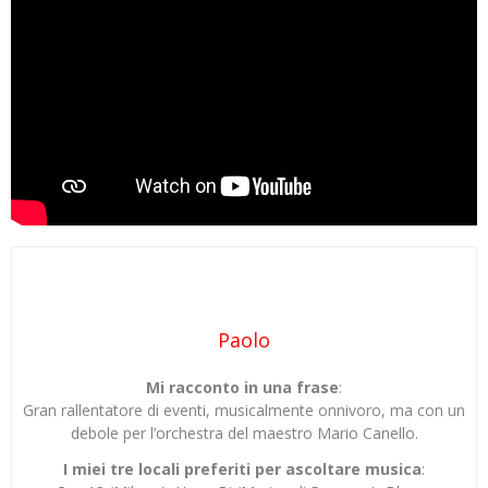
Paolo
Mi racconto in una frase
:
Gran rallentatore di eventi, musicalmente onnivoro, ma con un
debole per l’orchestra del maestro Mario Canello.
I miei tre locali preferiti per ascoltare musica
: