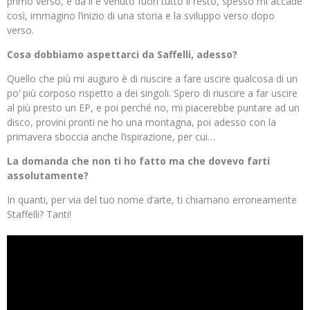
primo verso, e da lì è venuto fuori tutto il resto, spesso mi accade
così, immagino l’inizio di una storia e la sviluppo verso dopo
verso.
Cosa dobbiamo aspettarci da Saffelli, adesso?
Quello che più mi auguro è di riuscire a fare uscire qualcosa di un
po’ più corposo rispetto a dei singoli. Spero di riuscire a far uscire
al più presto un EP, e poi perché no, mi piacerebbe puntare ad un
disco, provini pronti ne ho una montagna, poi adesso con la
primavera sboccia anche l’ispirazione, per cui…
La domanda che non ti ho fatto ma che dovevo farti
assolutamente?
In quanti, per via del tuo nome d’arte, ti chiamano erroneamente
Staffelli? Tanti!