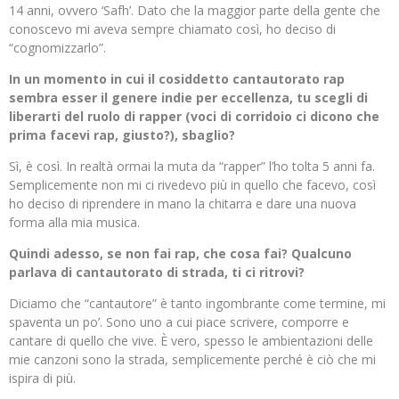
14 anni, ovvero ‘Safh’. Dato che la maggior parte della gente che
conoscevo mi aveva sempre chiamato così, ho deciso di
“cognomizzarlo”.
In un momento in cui il cosiddetto cantautorato rap
sembra esser il genere indie per eccellenza, tu scegli di
liberarti del ruolo di rapper (voci di corridoio ci dicono che
prima facevi rap, giusto?), sbaglio?
Sì, è così. In realtà ormai la muta da “rapper” l’ho tolta 5 anni fa.
Semplicemente non mi ci rivedevo più in quello che facevo, così
ho deciso di riprendere in mano la chitarra e dare una nuova
forma alla mia musica.
Quindi adesso, se non fai rap, che cosa fai? Qualcuno
parlava di cantautorato di strada, ti ci ritrovi?
Diciamo che “cantautore” è tanto ingombrante come termine, mi
spaventa un po’. Sono uno a cui piace scrivere, comporre e
cantare di quello che vive. È vero, spesso le ambientazioni delle
mie canzoni sono la strada, semplicemente perché è ciò che mi
ispira di più.