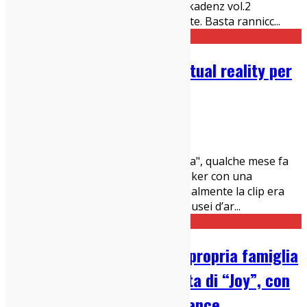
1.Verdena – Endkadenz vol.1/ Endkadenz vol.2
Nasce da dentro, scalcia, cresce con te. Basta rannicc
...
Björk pubblica un’app in virtual reality per
‘Stonemilker’
22/12/2015
News
Björk, l'artista islandese di "Vulnicura", qualche mese fa
ha girato il video del brano Stonemilker con una
telecamera che riprende a 360°. Inizialmente la clip era
disponibile soltanto presso alcuni musei d’ar
...
David O’Russell parla della propria famiglia
di attori, aspettando l’uscita di “Joy”, con
l’incantevole Jennifer Lawrence