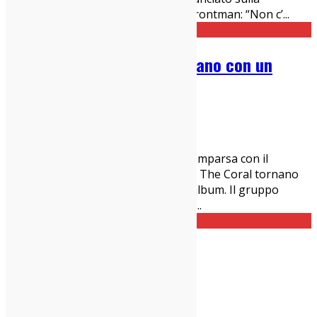
pagina Facebook la morte del loro frontman: “Non c’
...
The Coral: dopo 6 anni tornano con un
nuovo album
28/12/2015
News
Dopo ben 6 anni dalla loro ultima comparsa con il
precedente Butterfly House (2010), i The Coral tornano
sulla scena musicale con un nuovo album. Il gruppo
britannico farà uscire il disco di ined
...
I migliori dischi del 2015
23/12/2015
Dischi
,
News