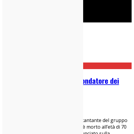
Cerca
News
Home
News
Addio a Lemmy Kilmister, fondatore dei
Motörhead
29/12/2015
News
Ian “Lemmy” Kilmister, fondatore e cantante del gruppo
heavy metal britannico Motörhead, è morto all’età di 70
anni per un cancro. La band ha annunciato sulla