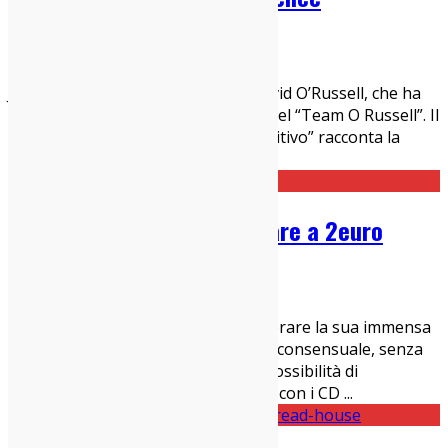
22/12/2015
Cinema Indy
,
News
Joy è il nuovo attesissimo film di David O’Russell, che ha
riunito la propria famiglia di attori nel “Team O Russell”. Il
nuovo film del regista de “Il lato positivo” racconta la
storia vera di Joy Mangano, che
...
Tutti i Vinili di Radio Popolare a 2euro
22/12/2015
News
Radio Popolare ha deciso di sgomberare la sua immensa
collezione di vinili. Una separazione consensuale, senza
lacrime, che dà ad ambe le parti la possibilità di
continuare la propria vita: alla radio con i CD
...