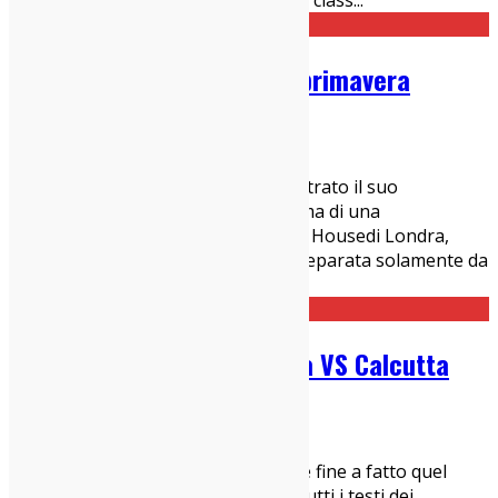
Springsteen ha chiesto a Tina Fey la class
...
PJ Harvey: nuovo album in primavera
18/12/2015
News
PJ Harvey all'inizio del 2015 ha registrato il suo
ultimo album in pubblico, sotto forma di una
performance artistica alla Somerset Housedi Londra,
intitolata “Recording in Progress”, separata solamente da
un v
...
Il ritorno di Ramon Mazinga VS Calcutta
18/12/2015
News
Molti di voi ci hanno chiesto "Ma che fine a fatto quel
pazzo siciliano che sgrammaticava tutti i testi dei