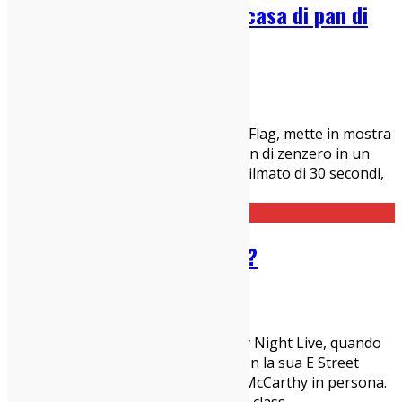
“Henry Rollins decora una casa di pan di
zenzero”
22/12/2015
News
Henry Rollins, ex cantante dei Black Flag, mette in mostra
le sue abilità nel costruire casa di pan di zenzero in un
video online in esclusiva. Nel breve filmato di 30 secondi,
intitolato semplicemente "Henry R
...
Natale con il Boss e Macca?
21/12/2015
News
E' un felice Natale anche al Saturday Night Live, quando
Bruzio Springsteen sale sul palco con la sua E Street
Band e viene raggiunto da Sir Paul McCarthy in persona.