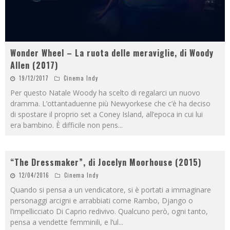
Wonder Wheel – La ruota delle meraviglie, di Woody
Allen (2017)
19/12/2017
Cinema Indy
Per questo Natale Woody ha scelto di regalarci un nuovo
dramma. L’ottantaduenne più Newyorkese che c’è ha deciso
di spostare il proprio set a Coney Island, all’epoca in cui lui
era bambino. È difficile non pens
...
“The Dressmaker”, di Jocelyn Moorhouse (2015)
12/04/2016
Cinema Indy
Quando si pensa a un vendicatore, si è portati a immaginare
personaggi arcigni e arrabbiati come Rambo, Django o
l’impellicciato Di Caprio redivivo. Qualcuno però, ogni tanto,
pensa a vendette femminili, e l’ul
...