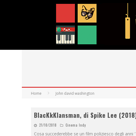
Home
John david washington
BlacKkKlansman, di Spike Lee (2018
21/10/2018
Cinema Indy
Cosa succederebbe se un film poliziesco degli anni 