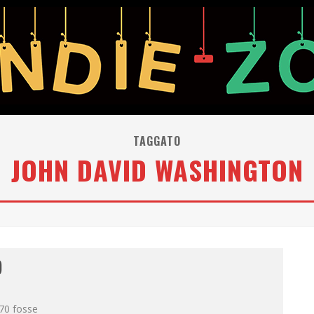
TAGGATO
JOHN DAVID WASHINGTON
)
'70 fosse