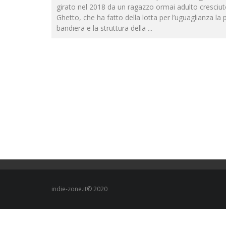
girato nel 2018 da un ragazzo ormai adulto cresciut
Ghetto, che ha fatto della lotta per l’uguaglianza la 
bandiera e la struttura della
...
indie-zone.it© 2020