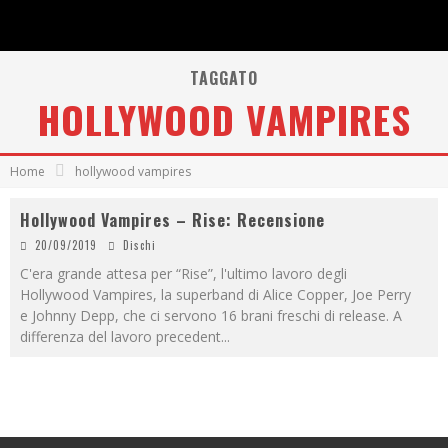
TAGGATO
HOLLYWOOD VAMPIRES
Home
hollywood vampires
Hollywood Vampires – Rise: Recensione
20/09/2019
Dischi
C'era grande attesa per “Rise”, l'ultimo lavoro degli
Hollywood Vampires, la superband di Alice Copper, Joe Perry
e Johnny Depp, che ci servono 16 brani freschi di release. A
differenza del lavoro precedent
...