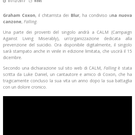
01/12/2017
News
Graham Coxon
, il chitarrista dei
Blur
, ha condiviso u
na nuova
canzone
,
Falling
.
Una parte dei proventi del singolo andrà a CALM (Campaign
Against Living Miserably), un’organizzazione dedicata alla
prevenzione del suicidio. Ora disponibile digitalmente, il singolo
sarà stampato anche in vinile in edizione limitata, che uscirà il 15
dicembre.
Secondo una dichiarazione sul sito web di CALM,
Falling
è stata
scritta da Luke Daniel, un cantautore e amico di Coxon, che ha
tragicamente concluso la sua vita un anno dopo la sua battaglia
con un dolore cronico.