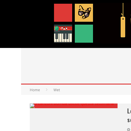
Home
Wet
L
s