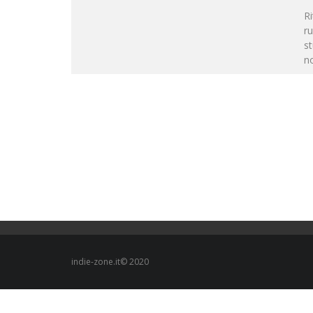
R
ru
st
no
indie-zone.it© 2020