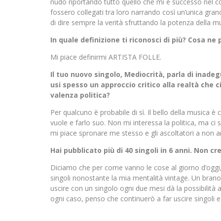
nudo riportando tutto quello che mi è successo nel cors
fossero collegati tra loro narrando così un’unica gr
di dire sempre la verità sfruttando la potenza della m
In quale definizione ti riconosci di più? Cosa ne
Mi piace definirmi ARTISTA FOLLE.
Il tuo nuovo singolo, Mediocrità, parla di inadeg
usi spesso un approccio critico alla realtà che c
valenza politica?
Per qualcuno è probabile di sì. Il bello della musica 
vuole e farlo suo. Non mi interessa la politica, ma
mi piace spronare me stesso e gli ascoltatori a non a
Hai pubblicato più di 40 singoli in 6 anni. Non c
Diciamo che per come vanno le cose al giorno d’oggi,
singoli nonostante la mia mentalità vintage. Un brano
uscire con un singolo ogni due mesi dà la possibilità a
ogni caso, penso che continuerò a far uscire singoli e r