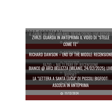
POST CORRELATI
IL CAIRO @ BIKO (MILANO, 18/04/2026): LIVE REPORT
ZVRZI: GUARDA IN ANTEPRIMA IL VIDEO DI “STELLE
23/04/2026
COME TE”
03/02/2026
RICHARD DAWSON – END OF THE MIDDLE: RECENSION
16/07/2025
FAZIO – MA TI PARE EP: RECENSIONE
BIANCO @ ARCI BELLEZZA (MILANO, 24/02/2025): LIV
05/06/2025
REPORT
LA “LETTERA A SANTA LUCIA” DI PICCOLI BIGFOOT:
26/02/2025
ASCOLTA IN ANTEPRIMA
11/12/2024