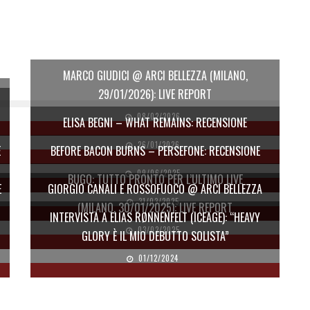
MARCO GIUDICI @ ARCI BELLEZZA (MILANO,
29/01/2026): LIVE REPORT
08/02/2026
ELISA BEGNI – WHAT REMAINS: RECENSIONE
26/01/2026
E
BEFORE BACON BURNS – PERSEFONE: RECENSIONE
09/06/2025
BUGO: TUTTO PRONTO PER L’ULTIMO LIVE
E
GIORGIO CANALI E ROSSOFUOCO @ ARCI BELLEZZA
31/03/2025
(MILANO, 30/01/2025): LIVE REPORT
INTERVISTA A ELIAS RØNNENFELT (ICEAGE): “HEAVY
03/02/2025
GLORY È IL MIO DEBUTTO SOLISTA”
01/12/2024