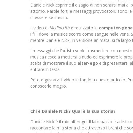
Daniele Nick esprime il disagio di non sentirsi mai al
attorno. Parole forti e messaggi provocatori, sono le a
di essere sé stesso.
Il video di
Mediocrità
è realizzato in
computer-gene
i fili, dove la musica scorre come sangue nelle vene. 
mentre Daniele Nick, in versione animata, si fa largo t
I messaggi che l’artista vuole trasmettere con questo
musica riesce a mettersi a nudo ed esprimere le prop
scelta di mostrare il suo
alter-ego
e di presentarsi a
entrare in testa.
Potete gustarvi il video in fondo a questo articolo.
conoscerlo meglio.
Chi è Daniele Nick? Qual è la sua storia?
Daniele Nick è il mio alterego. Il lato pazzo e artisti
raccontare la mia storia che attraverso i brani che s