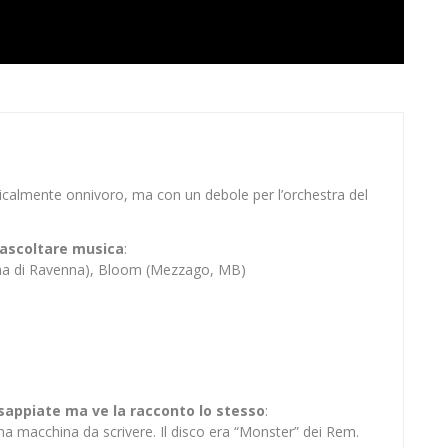
sicalmente onnivoro, ma con un debole per l’orchestra del
er ascoltare musica
:
ina di Ravenna), Bloom (Mezzago, MB)
 sappiate ma ve la racconto lo stesso
:
na macchina da scrivere. Il disco era “Monster” dei Rem.