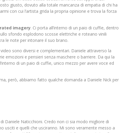
 posto giusto, dovuto alla totale mancanza di empatia di chi ha
rmi con cui l’artista grida la propria opinione e trova la forza
rated imagery
. Ci porta all’interno di un paio di cuffie, dentro
Sullo sfondo esplodono scosse elettriche e roteano vinili
ra le note per intonare il suo brano.
 video sono diversi e complementari. Daniele attraverso la
rie emozioni e pensieri senza maschere o barriere. Da qui la
ll’interno di un paio di cuffie, unico mezzo per avere voce ed
 Prima, però, abbiamo fatto qualche domanda a Daniele Nick per
co di Daniele Naticchioni. Credo non ci sia modo migliore di
ono usciti e quelli che usciranno. Mi sono veramente messo a