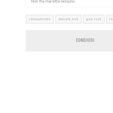
Non l’ha mai letta nessuno.
cantautorato
daniele nick
pop rock
ro
CONDIVIDI: