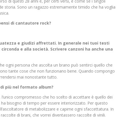
o di questi 28 anni e, per certi versi, è come se i singoli
ande storia. Sono un ragazzo estremamente timido che ha voglia
usica.
 pensi di cantautore rock?
uatezza e giudizi affrettati. In generale nei tuoi testi
i circonda e alla società. Scrivere canzoni ha anche una
è che ogni persona che ascolta un brano può sentirci quello che
 ci sono tante cose che non funzionano bene. Quando compongo
rrendersi mai nonostante tutto.
redi più nel formato album?
 l’unico compromesso che ho scelto di accettare è quello dei
 ha bisogno di tempo per essere interiorizzato. Per questo
ll’ascoltatore di metabolizzare e capirne ogni sfaccettatura. In
accolte di brani, che vorrei diventassero raccolte di vinili.