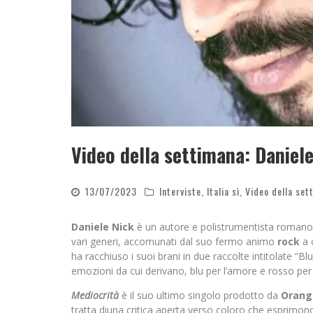
Video della settimana: Daniel
13/07/2023
Interviste
,
Italia sì
,
Video della set
Daniele Nick
è un autore e polistrumentista romano. N
vari generi, accomunati dal suo fermo animo
rock
a 
ha racchiuso i suoi brani in due raccolte intitolate “Bl
emozioni da cui derivano, blu per l’amore e rosso per 
Mediocrità
è il suo ultimo singolo prodotto da
Orang
tratta diuna critica aperta verso coloro che esprimono