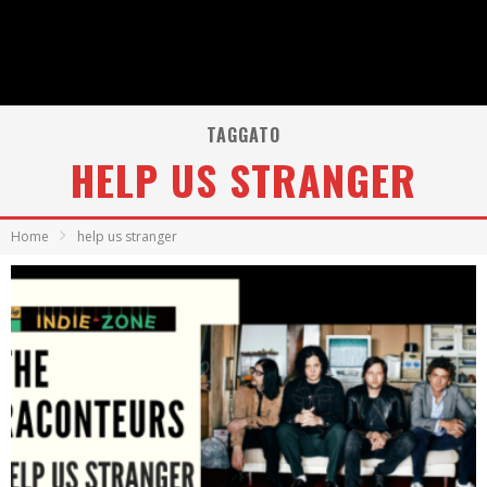
TAGGATO
HELP US STRANGER
Home
help us stranger