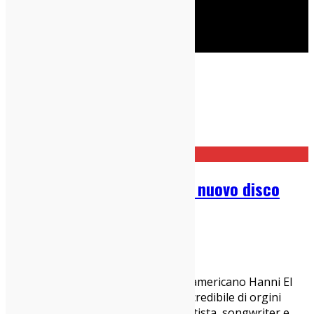
Cerca
Taggato
Flight
Home
Flight
Hanni El Khatib torna con il nuovo disco
Flight
03/04/2020
News
Atteso ritorno per il garage rocker americano Hanni El
Khatib, classe 1981. Personaggio incredibile di orgini
palestinesi e filippine, multistrumentista, songwriter e