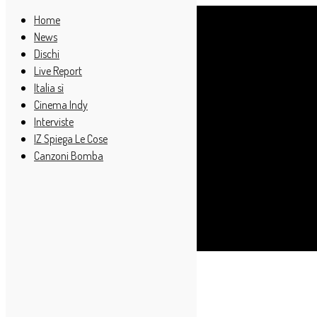
Home
News
Dischi
Live Report
Italia sì
Cinema Indy
Interviste
IZ Spiega Le Cose
Canzoni Bomba
Cerca
_MG_0113
03/03/2017