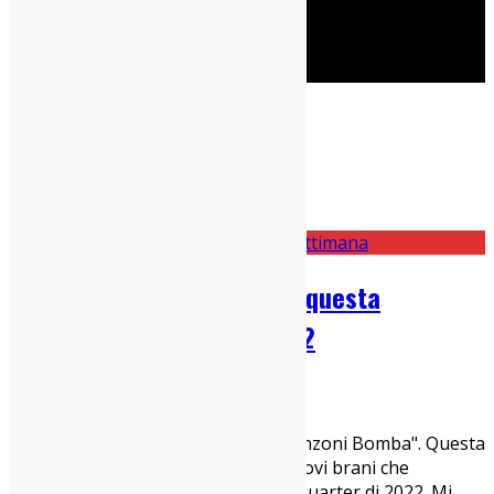
Cerca
Taggato
Tia P.
Home
Tia P.
Le 5 canzoni bomba uscite questa
settimana – 30 marzo 2022
30/03/2022
Canzoni Bomba
,
News
Ritorna più raggiante che mai "5 Canzoni Bomba". Questa
settimana vi segnaliamo i cinque nuovi brani che
chiudono in bellezza questo primo quarter di 2022. Mi