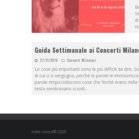
Be
Se
di
no
Guida Settimanale ai Concerti Milan
27/11/2016
Concerti Milanesi
Le cose più importanti sono le più difficili da dire. S
di cui ci si vergogna, perché le parole le immiserisco
parole rimpiccioliscono cose che finché erano nella
testa sembravano sconfi
...
indie-zone.it© 2020