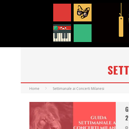
SETT
Home
Settimanale ai Concerti Milanesi
G
2