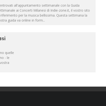
ntrovati all'appuntamento settimanale con la Guida
ttimanale ai Concerti Milanesi di Indie-zone.it, il vostro sito
 riferimento per la musica bellissima. Questa settimana la
stra guida va online in form
...
esi
ono quelle
no - le
 vostra