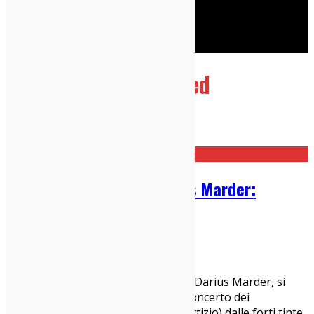
Cerca
Taggato
rizwad ahmed
Home
rizwad ahmed
“Sound Of Metal”, di Darius Marder:
Recensione
14/04/2021
Cinema Indy
,
News
"Sound of Metal", il film d'esordio di Darius Marder, si
apre con le riprese dal palco di un concerto dei
Blackgammon. Si tratta di un duo (fittizio) dalle forti tinte