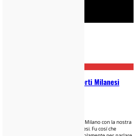
Cerca
Taggato
on stage
Home
on stage
Guida Settimanale ai Concerti Milanesi
dall’11 al 17 novembre
10/11/2019
Concerti Milanesi
Scopri cosa fare questa settimana a Milano con la nostra
Guida Settimanale ai Concerti Milanesi. Fu cosí che
cominciai a capire che non si parla solamente per parlare,