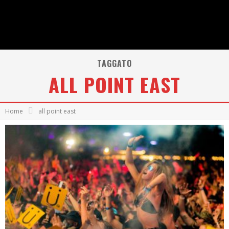
TAGGATO
ALL POINT EAST
Home
all point east