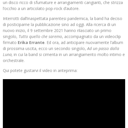
un disco ricco di sfumature e arrangiamenti cangianti, che strizza
l’occhio a un articolato pop-rock d’autore.
Interrotti dall’inaspettata parentesi pandemica, la band ha deciso
di posticiparne la pubblicazione sino ad oggi. Alla ricerca di un
nuovo inizio, il 9 settembre 2021 hanno rilasciato un primo
singolo,
Tutto quello che saremo
, accompagnato da un videoclip
firmato
Erika Errante
. Ed ora, ad anticipare nuovamente l’album
di prossima uscita, ecco un secondo singolo,
Ad un passo dalla
Luna,
in cui la band si cimenta in un arrangiamento molto intimo e
orchestrale.
Qui potete gustarvi il video in anteprima: