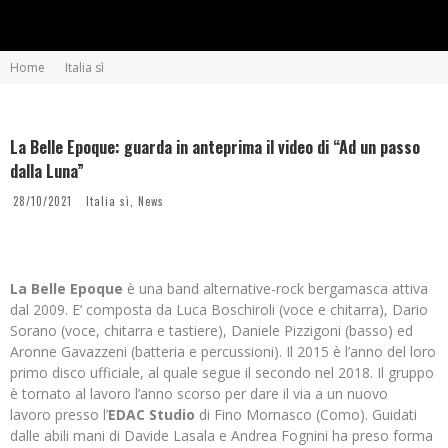
Home
Italia sì
La Belle Epoque: guarda in anteprima il video di “Ad un passo
dalla Luna”
28/10/2021
Italia sì
,
News
La Belle Epoque
è una band alternative-rock bergamasca attiva
dal 2009. E’ composta da Luca Boschiroli (voce e chitarra), Dario
Sorano (voce, chitarra e tastiere), Daniele Pizzigoni (basso) ed
Aronne Gavazzeni (batteria e percussioni). Il 2015 è l’anno del loro
primo disco ufficiale, al quale segue il secondo nel 2018. Il gruppo
è tornato al lavoro l’anno scorso per dare il via a un nuovo
lavoro presso l’
EDAC Studio
di Fino Mornasco (Como). Guidati
dalle abili mani di Davide Lasala e Andrea Fognini ha preso forma