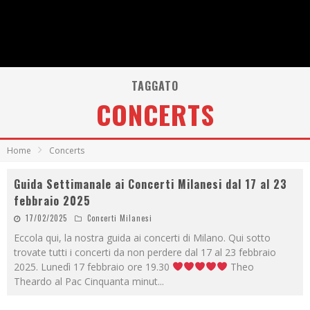
TAGGATO
CONCERTS
Home
Concerts
Guida Settimanale ai Concerti Milanesi dal 17 al 23
febbraio 2025
17/02/2025
Concerti Milanesi
Eccola qui, la nostra guida ai concerti di Milano. Qui sotto
trovate tutti i concerti da non perdere dal 17 al 23 febbraio
2025. Lunedì 17 febbraio ore 19.30
Theo
Theardo al Pac Cinquanta minut
...