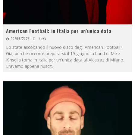
American Football: in Italia per un’unica data
10/06/2026
News
Lo state ascoltando il nuovo disco degli American Football?
Già, perché occorre prepararsi: il 19 giugno la band di Mike
Kinsella torna in Italia per un'unica data all'Alcatraz di Milano.
Eravamo appena riuscit
...