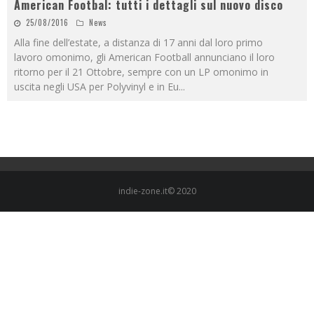
American Footbal: tutti i dettagli sul nuovo disco
25/08/2016
News
Alla fine dell’estate, a distanza di 17 anni dal loro primo
lavoro omonimo, gli American Football annunciano il loro
ritorno per il 21 Ottobre, sempre con un LP omonimo in
uscita negli USA per Polyvinyl e in Eu
...
indie-zone.it© 2020