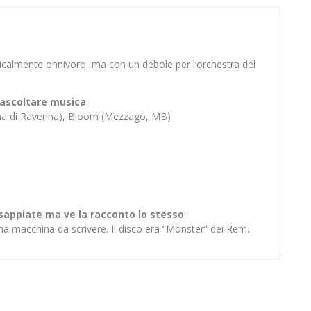
sicalmente onnivoro, ma con un debole per l’orchestra del
er ascoltare musica
:
ina di Ravenna), Bloom (Mezzago, MB)
 sappiate ma ve la racconto lo stesso
:
na macchina da scrivere. Il disco era “Monster” dei Rem.