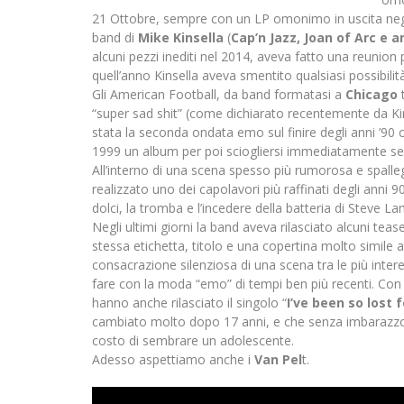
21 Ottobre, sempre con un LP omonimo in uscita negli
band di
Mike Kinsella
(
Cap’n Jazz, Joan of Arc e
alcuni pezzi inediti nel 2014, aveva fatto una reunion 
quell’anno Kinsella aveva smentito qualsiasi possibili
Gli American Football, da band formatasi a
Chicago
t
“super sad shit” (come dichiarato recentemente da Kins
stata la seconda ondata emo sul finire degli anni ’9
1999 un album per poi sciogliersi immediatamente se
All’interno di una scena spesso più rumorosa e spalle
realizzato uno dei capolavori più raffinati degli anni 9
dolci, la tromba e l’incedere della batteria di Steve 
Negli ultimi giorni la band aveva rilasciato alcuni teas
stessa etichetta, titolo e una copertina molto simile 
consacrazione silenziosa di una scena tra le più inter
fare con la moda “emo” di tempi ben più recenti. Con l
hanno anche rilasciato il singolo “
I’ve been so lost 
cambiato molto dopo 17 anni, e che senza imbarazzo c
costo di sembrare un adolescente.
Adesso aspettiamo anche i
Van Pel
t.