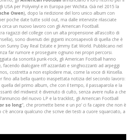
 USA per Polyvinyl e in Europa per Wichita. Già nel 2015 la
 anche Owen
), dopo la riedizione del loro unico album con
per poche date tutte sold out, ma dalle interviste rilasciate
tà circa un nuovo lavoro con gli American Football.
ra ragazzi del college con un alta propensione all’ascolto di
ella), sono divenuti dei giganti inconsapevoli di quella che è
0 con Sunny Day Real Estate e Jimmy Eat World. Pubblicano nel
nza far rumore e proseguire ognuno nei propri percorsi.
ggiata da sonorità punk-rock, gli American Football hanno
0, facendo dialogare riff azzardati e singhiozzanti ad arpeggi
Lamos, costretta a non esplodere mai, come la voce di Kinsella.
er fino alla bella quanto inaspettata notizia del secondo lavoro:
a quella del primo album, che con il tempo, il passaparola e la
essanti del midwest è divenuto di culto, senza avere nulla a che
’annuncio del nuovo LP e la tracklist, gli American Football
for so long
”, che promette bene e un po’ ci fa capire che non è
’è ancora qualcuno che scrive dei testi a cuore squarciato, a