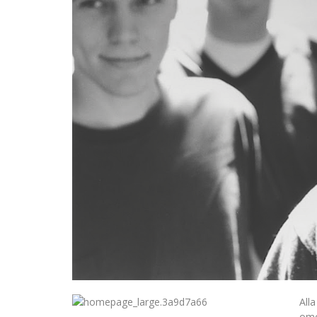
Alla
omo