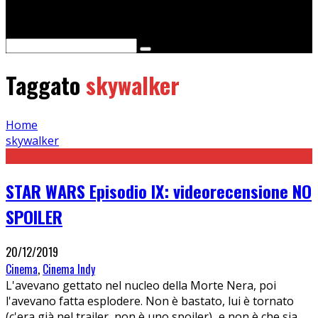
Cerca
Taggato
skywalker
Home
skywalker
STAR WARS Episodio IX: videorecensione NO
SPOILER
20/12/2019
Cinema
,
Cinema Indy
L'avevano gettato nel nucleo della Morte Nera, poi
l'avevano fatta esplodere. Non è bastato, lui è tornato
(c'era già nel trailer, non è uno spoiler)...e non è che sia