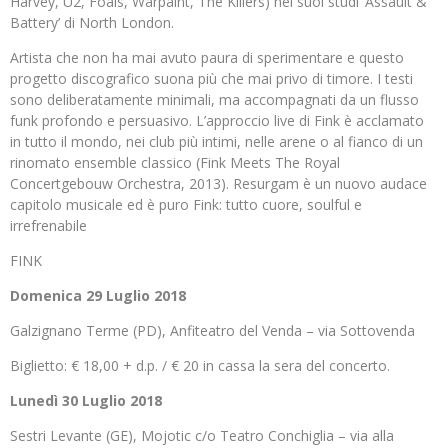
Harvey, U2, Foals, Warpaint, The Killers) nei suoi studi ‘Assault &
Battery’ di North London.
Artista che non ha mai avuto paura di sperimentare e questo
progetto discografico suona più che mai privo di timore. I testi
sono deliberatamente minimali, ma accompagnati da un flusso
funk profondo e persuasivo. L’approccio live di Fink è acclamato
in tutto il mondo, nei club più intimi, nelle arene o al fianco di un
rinomato ensemble classico (Fink Meets The Royal
Concertgebouw Orchestra, 2013). Resurgam è un nuovo audace
capitolo musicale ed è puro Fink: tutto cuore, soulful e
irrefrenabile
FINK
Domenica 29 Luglio 2018
Galzignano Terme (PD), Anfiteatro del Venda – via Sottovenda
Biglietto: € 18,00 + d.p. / € 20 in cassa la sera del concerto.
Lunedì 30 Luglio 2018
Sestri Levante (GE), Mojotic c/o Teatro Conchiglia – via alla