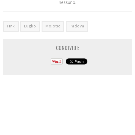
nessuno.
Fink
Luglio
Mojotic
Padova
CONDIVIDI: