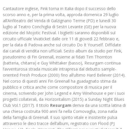
Cantautore inglese, Fink torna in Italia dopo il successo dello
scorso anno e, per la prima volta, approda domenica 29 luglio
all’Anfiteatro del Venda di Galzignano Terme (PD) e lunedì 30
luglio al Teatro Conchiglia di Sestri Levante (GE) per la nuova
edizione del Mojotic Festival. I biglietti saranno disponibili sul
circuito ufficiale Vivaticket dalle ore 11 di giovedì 22 febbraio e,
per la data di Padova anche sul circuito Do It Yourself. Diffidate
dai canali di vendita non ufficiali. Sesto album da studio per Fink,
pseudonimo di Fin Greenall, insieme ai fidati Tim Thornton
(batteria, chitarra) e Guy Whittaker (basso), Resurgam continua
l’avventurosa strada musicale intrapresa dal debutto sample-
oriented Fresh Produce (2000) fino all’ultimo Hard Believer (2014).
Nel corso di questi anni Fin Greenall ha guadagnato stima da
pubblico e critica anche come compositore di musica per il
cinema, scrivendo per John Legend e Amy Winehouse e per i suoi
progetti collaterali, da Horizontalism (2015) a Sunday Night Blues
Club Vol.1 (2017). Il titolo
Resurgam
deriva da una scritta latina di
una chiesa costruita 900 anni fa nella Cornovaglia, zona natìa
della famiglia di Greenall. Il suo spirito vitale e insistente pulsa
attraverso le dieci tracce dell’album, registrato con Flood (PJ