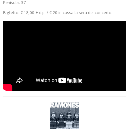
Penisola, 37
Biglietto: € 18,00 + d.p. / € 20 in cassa la sera del concerto.